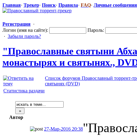
Главная
·
Трекер
·
Поиск
·
Правила
·
FAQ
·
Личные сообщения
Регистрация
·
Логин (имя на сайте):
Пароль:
·
Забыли пароль?
"Правосл
​авные святыни Абха
монастырях и святынях., DVD
Список форумов Православный торрент-тр
святынях (DVD)
Статистика раздачи
Автор
"Правосл
27-Мар-2016 20:38