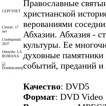
Православные святын
христианской историе
СЕРГУЛЕТ
верованиями соседни
Стаж:
17
лет
Абхазии. Абхазия - с
Сообщений:
культуры. Ее многоч
2637
Откуда:
LA
духовные памятники 
ROMANA
событий, преданий и 
Качество
: DVD5
Формат
: DVD Video