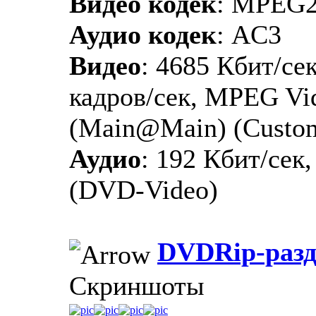
Видео кодек
: MPEG
Аудио кодек
: AC3
Видео
: 4685 Кбит/сек
кадров/сек, MPEG Vid
(Main@Main) (Custo
Аудио
: 192 Кбит/сек,
(DVD-Video)
DVDRip-разд
Скриншоты