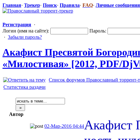
Главная
·
Трекер
·
Поиск
·
Правила
·
FAQ
·
Личные сообщения
Регистрация
·
Логин (имя на сайте):
Пароль:
·
Забыли пароль?
Акафист Пресвятой Богородиц
«Милостивая» [2012, PDF/DjV
Список форумов Православный торрент-т
Статистика раздачи
Автор
Акафист 
02-Мар-2016 04:44