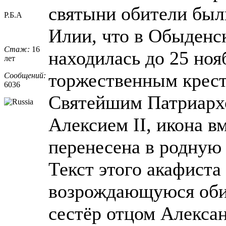
святыни обители был
Р.Б.А
Илии, что в Обыденск
Стаж:
16
находилась до 25 нояб
лет
торжественным крес
Сообщений:
6036
Святейшим Патриарх
Алексием II, икона в
перенесена в родную 
Текст этого акафиста
возрождающуюся обит
сестёр отцом Алексан