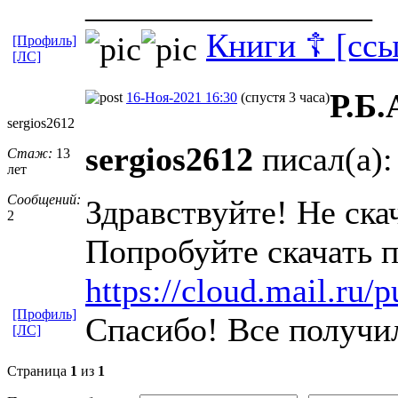
_________________
Книги ☦ [ссы
[Профиль]
[ЛС]
Р.Б.
16-Ноя-2021 16:30
(спустя 3 часа)
sergios2612
sergios2612
писал(а):
Стаж:
13
лет
Сообщений:
Здравствуйте! Не ска
2
Попробуйте скачать п
https://cloud.mail.ru
[Профиль]
Спасибо! Все получи
[ЛС]
Страница
1
из
1