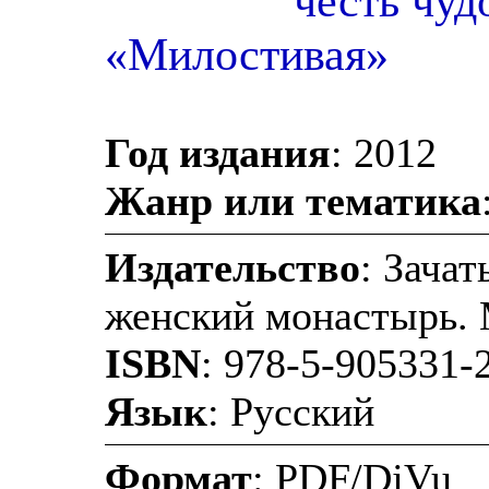
честь чуд
«Милостивая»
Год издания
: 2012
Жанр или тематика
Издательство
: Зача
женский монастырь.
ISBN
: 978-5-905331-
Язык
: Русский
Формат
: PDF/DjVu