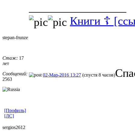
_________________
Книги ☦ [ссы
stepan-frunz
​e
Стаж:
17
лет
Спа
Сообщений:
02-Мар-2016 13:27
(спустя 8 часов)
2563
[Профиль]
[ЛС]
sergios2612