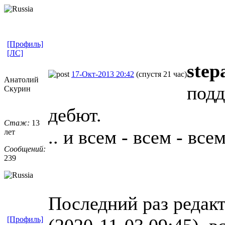
[Профиль]
[ЛС]
step
17-Окт-2013 20:42
(спустя 21 час)
Анатолий
подд
Скурин
дебют.
Стаж:
13
.. и всем - всем - всем
лет
Сообщений:
239
Последний раз редак
[Профиль]