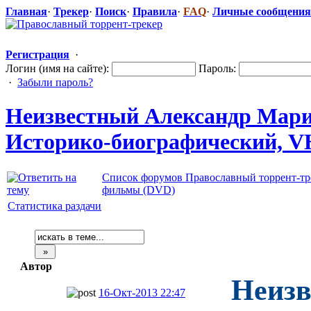
Главная
·
Трекер
·
Поиск
·
Правила
·
FAQ
·
Личные сообщения
Регистрация
·
Логин (имя на сайте):
Пароль:
·
Забыли пароль?
Неизвестный Александр Марин
Историко-био
​графический,
​ 
Список форумов Православный торрент-тр
фильмы (DVD)
Статистика раздачи
Автор
Неизв
16-Окт-2013 22:47