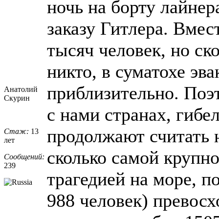
ночь на борту лайнер
заказу Гитлера. Вмес
тысяч человек, но ско
никто, в суматохе эв
приблизительно. Поэ
Анатолий
Скурин
с нами странах, гибе
продолжают считать н
Стаж:
13
лет
сколько самой крупно
Сообщений:
239
трагедией на море, п
988 человек) превосх