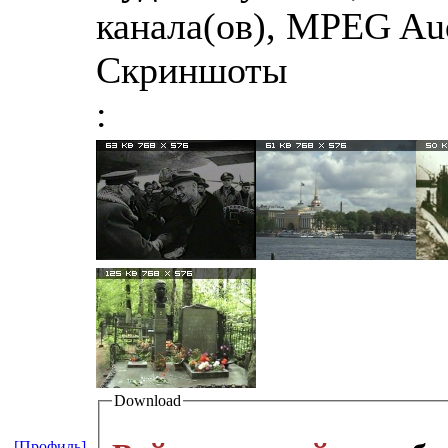
канала(ов), MPEG Audi
Скриншоты
:
Download
[Профиль]