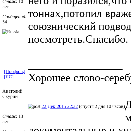
него и поразился,что 
Стаж:
10
лет
тоннах,потопил враж
Сообщений:
54
союзнический подвод
посмотреть.Спасибо.
_________________
[Профиль]
Хорошее слово-сереб
[ЛС]
Анатолий
Скурин
Д
22-Дек-2015 22:32
(спустя 2 дня 10 часов)
м
Стаж:
13
лет
документальные и ху