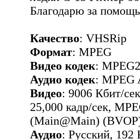
Благодарю за помощ
Качество
: VHSRip
Формат
: MPEG
Видео кодек
: MPEG
Аудио кодек
: MPEG 
Видео
: 9006 Кбит/сек
25,000 кадр/сек, MPE
(Main@Main) (BVOP
Аудио
: Русский, 192 