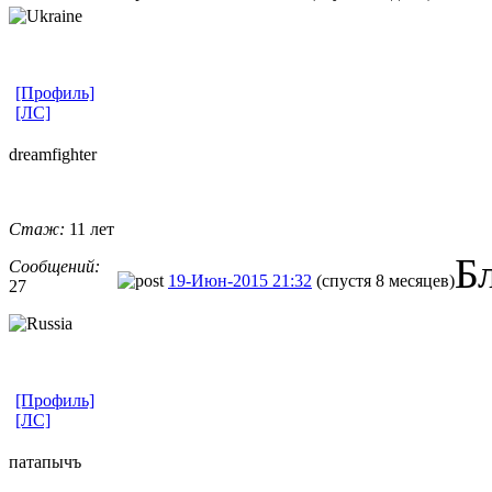
[Профиль]
[ЛС]
dreamfighter
Стаж:
11 лет
Б
Сообщений:
19-Июн-2015 21:32
(спустя 8 месяцев)
27
[Профиль]
[ЛС]
патапычъ