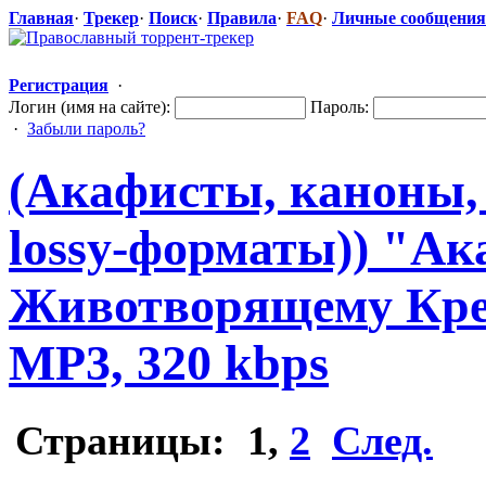
Главная
·
Трекер
·
Поиск
·
Правила
·
FAQ
·
Личные сообщения
Регистрация
·
Логин (имя на сайте):
Пароль:
·
Забыли пароль?
(Акафисты, каноны,
lossy-формат
​ы)) "А
Животворящем
​у Кр
MP3, 320 kbps
Страницы:
1
,
2
След.