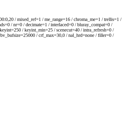
0:0,20 / mixed_ref=1 / me_range=16 / chroma_me=1 / trellis=1 /
ds=0 / nr=0 / decimate=1 / interlaced=0 / bluray_compat=0 /
keyint=250 / keyint_min=25 / scenecut=40 / intra_refresh=0 /
v_bufsize=25000 / crf_max=30,0 / nal_hrd=none / filler=0 /