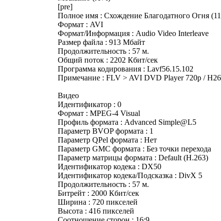
[pre]
Полное имя : Схождение Благодатного Огня (11.
Формат : AVI
Формат/Информация : Audio Video Interleave
Размер файла : 913 Мбайт
Продолжительность : 57 м.
Общий поток : 2202 Кбит/сек
Программа кодирования : Lavf56.15.102
Примечание : FLV > AVI DVD Player 720p / H
Видео
Идентификатор : 0
Формат : MPEG-4 Visual
Профиль формата : Advanced Simple@L5
Параметр BVOP формата : 1
Параметр QPel формата : Нет
Параметр GMC формата : Без точки перехода
Параметр матрицы формата : Default (H.263)
Идентификатор кодека : DX50
Идентификатор кодека/Подсказка : DivX 5
Продолжительность : 57 м.
Битрейт : 2000 Кбит/сек
Ширина : 720 пикселей
Высота : 416 пикселей
Соотношение сторон : 16:9