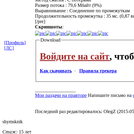
Размер потока : 79,6 Мбайт (9%)
Выравнивание : Соединение по промежуткам
Продолжительность промежутка : 35 мс. (0,87 в
[/pre]
Скриншоты
:
Download
[Профиль]
[ЛС]
Войдите на сайт
, что
Как скачивать
·
Правила трекера
_________________
Мои раздачи на правторе
Напишите письмо на
Последний раз редактировалось: OlegZ (2015-05-
shymsknik
Стаж:
15 лет