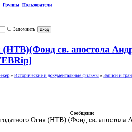
·
Группы
·
Пользователи
Запомнить
я (НТВ)(Фонд св. апостола Ан
WEBRip]
рекер
»
Исторические и документальные фильмы
»
Записи и тра
Сообщение
одатного Огня (НТВ) (Фонд св. апостола 