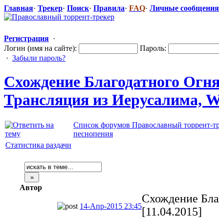
Главная
·
Трекер
·
Поиск
·
Правила
·
FAQ
·
Личные сообщения
Регистрация
·
Логин (имя на сайте):
Пароль:
·
Забыли пароль?
Схождение Благодатного
​ Огн
Трансляция из Иерусалима, 
Список форумов Православный торрент-т
песнопения
Статистика раздачи
Автор
Схождение Благ
14-Апр-2015 23:45
[11.04.2015]