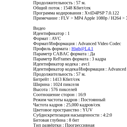
Продолжительность : 57 м.
Общий поток : 1548 Кбит/сек
Программа кодирования : XviD4PSP 7.0.122
Примечание : FLV > MP4 Apple 1080p / H264 
Видео
Идентификатор : 1
Формат : AVC
Формат/Информация : Advanced Video Codec
Профиль формата :
High@L4.1
Параметр CABAC формата : Да
Параметр ReFrames формата : 3 кадра
Идентификатор кодека : avc1
Идентификатор кодека/Информация : Advanced 
Продолжительность : 57 м.
Битрейт : 1413 Кбит/сек
Ширина : 1024 пикселя
Высота : 576 пикселей
Соотношение сторон : 16:9
Режим частоты кадров : Постоянный
Частота кадров : 25,000 кадров/сек
Цветовое пространство : YUV
Субдискретизация насыщенности : 4:2:0
Битовая глубина : 8 бит
Тип развёртки : Прогрессивная