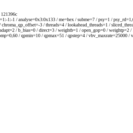
 121396c
:-1:-1 / analyse=0x3:0x133 / me=hex / subme=7 / psy=1 / psy_rd=1,0
 chroma_qp_offset=-3 / threads=4 / lookahead_threads=1 / sliced_threa
adapt=2 / b_bias=0 / direct=3 / weightb=1 / open_gop=0 / weightp=2 / 
qcomp=0,60 / qpmin=10 / qpmax=51 / qpstep=4 / vbv_maxrate=25000 / vb