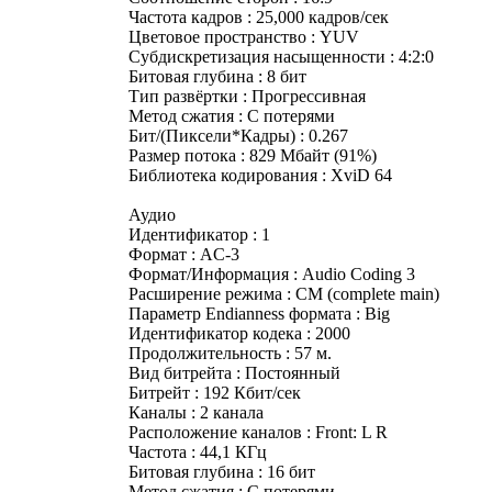
Частота кадров : 25,000 кадров/сек
Цветовое пространство : YUV
Субдискретизация насыщенности : 4:2:0
Битовая глубина : 8 бит
Тип развёртки : Прогрессивная
Метод сжатия : С потерями
Бит/(Пиксели*Кадры) : 0.267
Размер потока : 829 Мбайт (91%)
Библиотека кодирования : XviD 64
Аудио
Идентификатор : 1
Формат : AC-3
Формат/Информация : Audio Coding 3
Расширение режима : CM (complete main)
Параметр Endianness формата : Big
Идентификатор кодека : 2000
Продолжительность : 57 м.
Вид битрейта : Постоянный
Битрейт : 192 Кбит/сек
Каналы : 2 канала
Расположение каналов : Front: L R
Частота : 44,1 КГц
Битовая глубина : 16 бит
Метод сжатия : С потерями