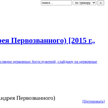
дрея Первозванног
​о) [2015 г.,
нсляции церковных богослужений, слайдшоу на церковные
Андрея Первозванного)
[Цитировать]