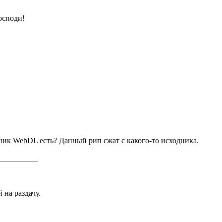
осподи!
ник WebDL есть? Данный рип сжат с какого-то исходника.
__________
 на раздачу.