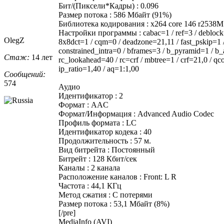
Бит/(Пиксели*Кадры) : 0.096
Размер потока : 586 Мбайт (91%)
Библиотека кодирования : x264 core 146 r2538M
Настройки программы : cabac=1 / ref=3 / deblock=1
OlegZ
8x8dct=1 / cqm=0 / deadzone=21,11 / fast_pskip=1 /
constrained_intra=0 / bframes=3 / b_pyramid=1 / b_
Стаж:
14 лет
rc_lookahead=40 / rc=crf / mbtree=1 / crf=21,0 / 
ip_ratio=1,40 / aq=1:1,00
Сообщений:
574
Аудио
Идентификатор : 2
Формат : AAC
Формат/Информация : Advanced Audio Codec
Профиль формата : LC
Идентификатор кодека : 40
Продолжительность : 57 м.
Вид битрейта : Постоянный
Битрейт : 128 Кбит/сек
Каналы : 2 канала
Расположение каналов : Front: L R
Частота : 44,1 КГц
Метод сжатия : С потерями
Размер потока : 53,1 Мбайт (8%)
[/pre]
MediaInfo (AVI)