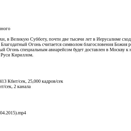
нного
асхи, в Великую Субботу, почти две тысячи лет в Иерусалиме сх
. Благодатный Огонь считается символом благословения Божия 
ый Огонь специальным авиарейсом будет доставлен в Москву к н
 Руси Кириллом.
413 Кбит/сек, 25,000 кадров/сек
т/сек, 2 канала
.04.2015).mp4