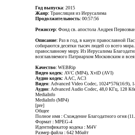
Год выпуска
: 2015
Жанр
: Трансляция из Иерусалима
Продолжительность
: 00:57:56
Режиссер
: Фонд св. апостола Андрея Первозва
Описание
: Раз в год, в канун православной П
собираются десятки тысяч людей со всего мира
православному миру. Из Иерусалима Благодатн
возглавляемого Патриархом Московским и всея
Качество
: WEBRip
Видео кодек
: AVC (MP4), XviD (AVI)
Аудио кодек
: AAC, AC3
Видео
: Advanced Video Codec, 1024*576(16:9), 1
Аудио
: Advanced Audio Codec, 48,0 КГц, 128 Кби
MediaInfo
MediaInfo (MP4)
[pre]
Общее
Полное имя : Схождение Благодатного огня (11
Формат : MPEG-4
Идентификатор кодека : M4V
Размер файла : 642 Мбайт