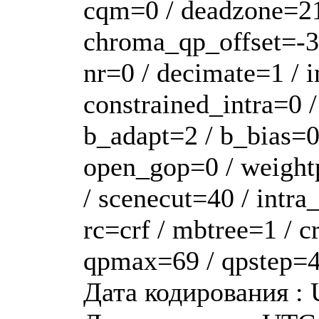
cqm=0 / deadzone=21,
chroma_qp_offset=-3 
nr=0 / decimate=1 / 
constrained_intra=0 
b_adapt=2 / b_bias=0 
open_gop=0 / weight
/ scenecut=40 / intra
rc=crf / mbtree=1 / 
qpmax=69 / qpstep=4 
Дата кодирования : 