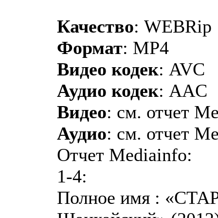
Качество
: WEBRip
Формат
: MP4
Видео кодек
: AVC
Аудио кодек
: AAC
Видео
: см. отчет Me
Аудио
: см. отчет Me
Отчет Mediainfo:
1-4:
Полное имя : «СТА