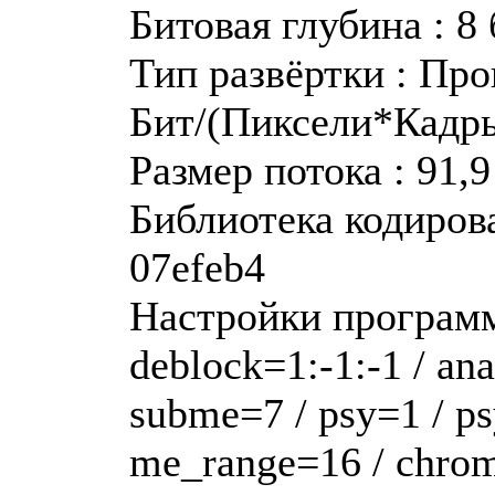
Битовая глубина : 8
Тип развёртки : Пр
Бит/(Пиксели*Кадры
Размер потока : 91,
Библиотека кодирова
07efeb4
Настройки программы
deblock=1:-1:-1 / a
subme=7 / psy=1 / ps
me_range=16 / chroma