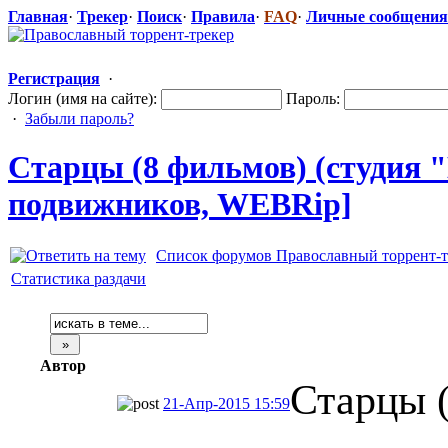
Главная
·
Трекер
·
Поиск
·
Правила
·
FAQ
·
Личные сообщения
Регистрация
·
Логин (имя на сайте):
Пароль:
·
Забыли пароль?
Старцы (8 фильмов) (студия "Н
подвижников,
​ WEBRip]
Список форумов Православный торрент-т
Статистика раздачи
Автор
Старцы 
21-Апр-2015 15:59