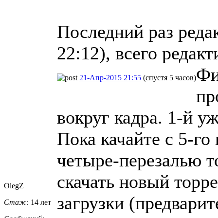
Последний раз реда
22:12), всего редакт
Фи
21-Апр-2015 21:55
(спустя 5 часов)
пр
вокруг кадра. 1-й у
Пока качайте с 5-го
четыре-перезалью т
скачать новый торре
OlegZ
загрузки (предварит
Стаж:
14 лет