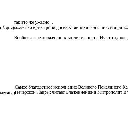
так это же ужасно...
может во время рипа диска в танчики гонял по сети рипо
ц 3 дня)
Вообще-то не должен он в танчики гонять. Ну это лучше 
Самое благодатное исполнение Великого Покаянного Ка
Печерской Лавры; читает Блаженнейший Митрополит В
 месяца)