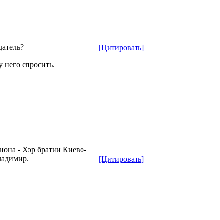
датель?
[Цитировать]
у него спросить.
нона - Хор братии Киево-
ладимир.
[Цитировать]