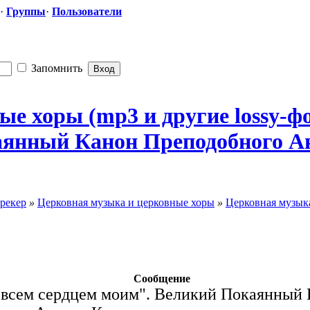
·
Группы
·
Пользователи
Запомнить
ые хоры (mp3 и другие lossy-ф
аянный Канон Преподобного
​ 
рекер
»
Церковная музыка и церковные хоры
»
Церковная музыка
Сообщение
 всем сердцем моим". Великий Покаянный