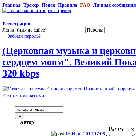
Главная
·
Трекер
·
Поиск
·
Правила
·
FAQ
·
Личные сообщения
Регистрация
·
Логин (имя на сайте):
Пароль:
·
Забыли пароль?
(Церковная музыка и церковн
сердцем моим". Великий Пок
320 kbps
Список форумов Православный торрент-т
Статистика раздачи
Автор
"Возопих
15-Июн-2012 17:08