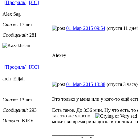
[Профиль]
[ЛС]
Alex Sag
Стаж:
17 лет
01-Мар-2015 09:54
(спустя 11 дне
Сообщений:
281
_________________
Alexey
[Профиль]
[ЛС]
arch_Elijah
01-Мар-2015 13:38
(спустя 3 часа)
Это только у меня или у кого-то ещё ест
Стаж:
13 лет
Сообщений:
293
Есть такое. До 3:36 мин. Ну что есть, то 
так это же ужасно...
Откуда:
KIEV
может во время рипа диска в танчики г
_________________