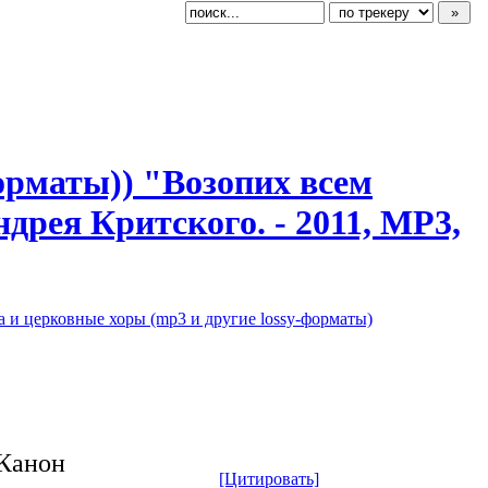
ормат
​ы)) "Возопих
​ всем
Андрея Критского. - 2011, MP3,
 и церковные хоры (mp3 и другие lossy-форматы)
 Канон
[Цитировать]