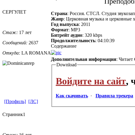
Преподоб
СЕРГУЛЕТ
Страна
: Россия. СТСЛ. Студия звукоза
Жанр
: Церковная музыка и церковные х
Год выпуска
: 2011
Формат
: MP3
Стаж:
17 лет
Битрейт аудио
: 320 kbps
Продолжительность
: 04:10:39
Сообщений:
2637
Содержание
Откуда:
LA ROMANA
Дополнительная информация
: Читает
Download
Войдите на сайт
,
Как скачивать
·
Правила трекера
[Профиль]
[ЛС]
Странник1
Стаж:
16 лет