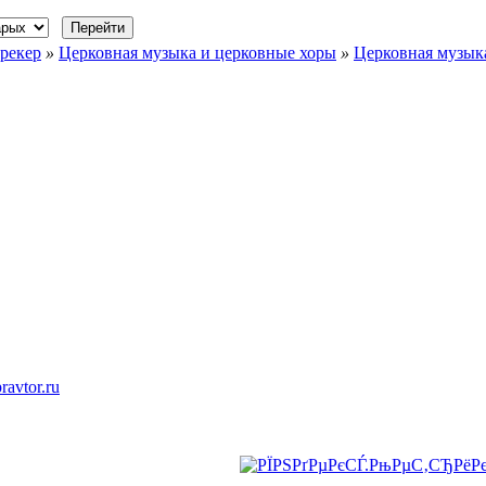
рекер
»
Церковная музыка и церковные хоры
»
Церковная музыка
ravtor.ru