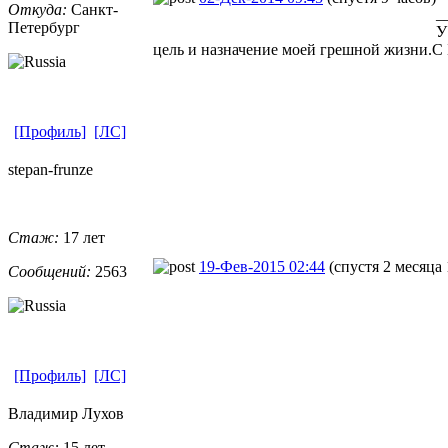
Откуда:
Санкт-
_
Петерб
​ург
У
цель и назначение моей грешной жизни.С 
[Профиль]
[ЛС]
stepan-frunz
​e
Стаж:
17 лет
19-Фев-2015 02:44
(спустя 2 месяца 
Сообщений:
2563
[Профиль]
[ЛС]
Владимир Лухов
Стаж:
15 лет