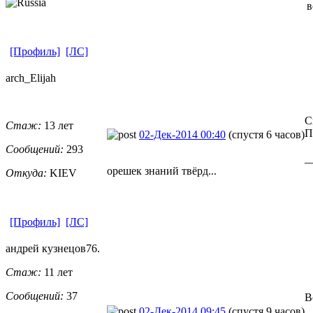
в
[Профиль]
[ЛС]
arch_Elijah
С
Стаж:
13 лет
П
02-Дек-2014 00:40
(спустя 6 часов)
Сообщений:
293
_
орешек знаний твёрд...
Откуда:
KIEV
[Профиль]
[ЛС]
андрей кузнецов76.
Стаж:
11 лет
Сообщений:
37
В
02-Дек-2014 09:45
(спустя 9 часов)