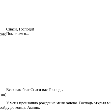
Спаси, Господи!
Помолимся...
сов)
_________________
Всех вам благ.Спаси вас Господь.
сов)
_________________
У меня произошло рождение меня заново. Господь открыл мн
ройду до конца. Аминь.