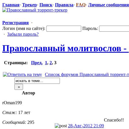
Главная
·
Трекер
·
Поиск
·
Правила
·
FAQ
·
Личные сообщения
Регистрация
·
Логин (имя на сайте):
Пароль:
·
Забыли пароль?
Православный
​ молитвослов -
Страницы:
Пред.
1
,
2
,
3
Список форумов Православный торрент-т
Автор
rOman199
Стаж:
17 лет
Спасибо!!
Сообщений:
295
28-Авг-2012 21:09