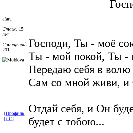
Госп
afara
_________________
Стаж:
15
лет
Господи, Ты - моё сок
Сообщений:
201
Ты - мой покой, Ты -
Передаю себя в волю
Сам со мной живи, и 
Отдай себя, и Он буд
[Профиль]
будет с тобою...
[ЛС]