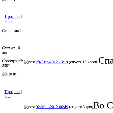
[Профиль]
[ЛС]
Странник1
Стаж:
16
лет
Спа
Сообщений:
28-Апр-2012 13:18
(спустя 15 часов)
2307
[Профиль]
[ЛС]
Во С
02-Май-2012 00:49
(спустя 3 дня)