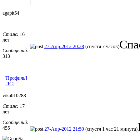
agapit54
Стаж:
16
лет
Спа
27-Апр-2012 20:28
(спустя 7 часов)
Сообщений:
313
[Профиль]
[ЛС]
vika010288
Стаж:
17
лет
Сообщений:
455
27-Апр-2012 21:50
(спустя 1 час 21 минута)