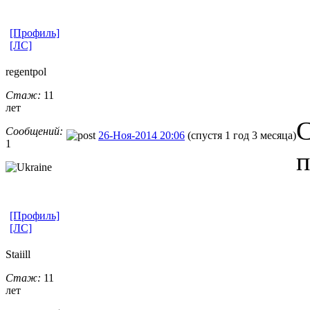
[Профиль]
[ЛС]
regentpol
Стаж:
11
лет
С
Сообщений:
26-Ноя-2014 20:06
(спустя 1 год 3 месяца)
1
п
[Профиль]
[ЛС]
Staiill
Стаж:
11
лет