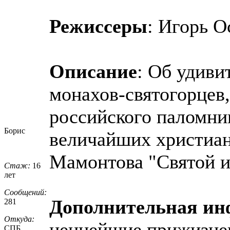
Режиссеры
: Игорь О
Описание
: Об удиви
монахов-святогорцев,
российского паломник
Борис
величайших христиан
Мамонтова "Святой и
Стаж:
16
лет
Сообщений:
Дополнительная и
281
Откуда:
ценнейшие прижизне
СПБ