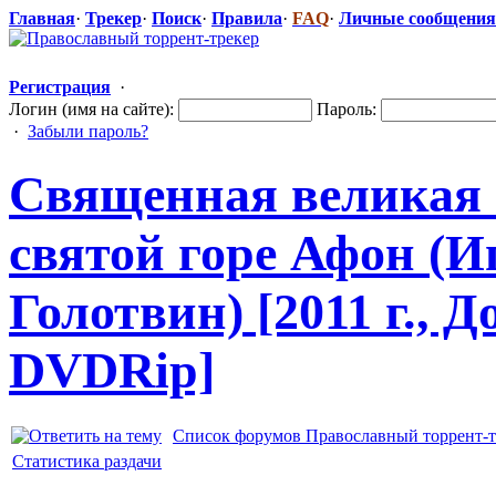
Главная
·
Трекер
·
Поиск
·
Правила
·
FAQ
·
Личные сообщения
Регистрация
·
Логин (имя на сайте):
Пароль:
·
Забыли пароль?
Священная великая 
святой горе Афон (И
Голотвин) [2011 г., 
DVDRip]
Список форумов Православный торрент-т
Статистика раздачи