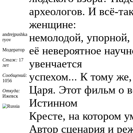
археологов. И всё-та
женщине:
немолодой, упорной, 
andrejpushka
ryov
её невероятное науч
Модератор
Стаж:
17
увенчается
лет
успехом... К тому же
Сообщений:
1056
Царя. Этот фильм о в
Откуда:
Ижевск
Истинном
Кресте, на котором у
Автор сценария и ре