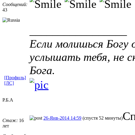
Сообщений:
43
_________________
Если молишься Богу 
услышать тебя, не с
Бога.
[Профиль]
[ЛС]
Р.Б.А
Сп
26-Янв-2014 14:59
(спустя 52 минуты)
Стаж:
16
лет