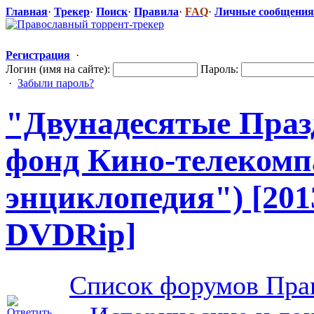
Главная
·
Трекер
·
Поиск
·
Правила
·
FAQ
·
Личные сообщения
Регистрация
·
Логин (имя на сайте):
Пароль:
·
Забыли пароль?
"Двунаде
​сятые Пра
фонд Кино-телеком
​
энциклопедия
​") [2
DVDRip]
Список форумов Пра