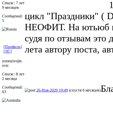
Стаж:
7 лет
9 месяцев
цикл "Праздники" ( 
Сообщений:
5
НЕОФИТ. На ютьюб ка
судя по отзывам это 
лета автору поста, ав
[Профиль]
[ЛС]
zoranzivojin
ovic
Стаж:
8 лет
2 месяца
Бл
Сообщений:
26-Ноя-2020 19:49
(спустя 6 месяцев)
63