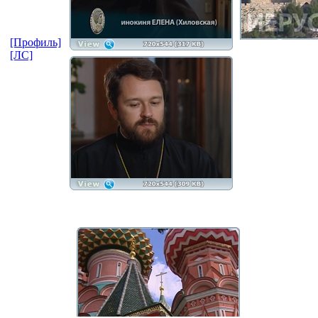
[Профиль]
[ЛС]