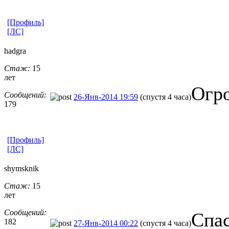
[Профиль]
[ЛС]
hadgra
Стаж:
15
лет
Огро
Сообщений:
26-Янв-2014 19:59
(спустя 4 часа)
179
[Профиль]
[ЛС]
shymsknik
Стаж:
15
лет
Сообщений:
Спас
182
27-Янв-2014 00:22
(спустя 4 часа)