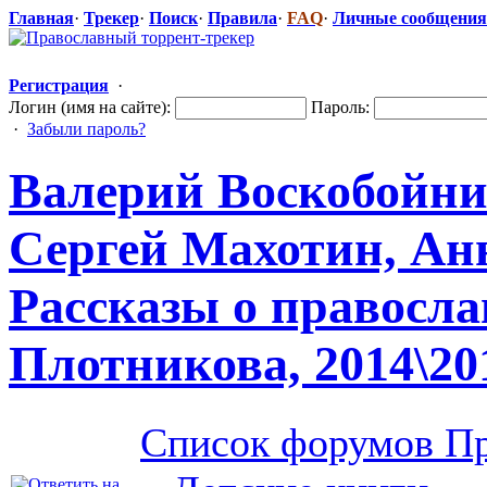
Главная
·
Трекер
·
Поиск
·
Правила
·
FAQ
·
Личные сообщения
Регистрация
·
Логин (имя на сайте):
Пароль:
·
Забыли пароль?
Валерий Воскобойн
Сергей Махотин, Анн
Рассказы о правосл
Плотникова, 2014\201
Список форумов Пр