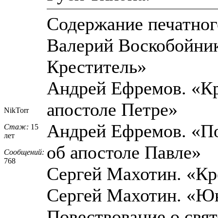
Содержание печатног
Валерий Воскобойник
Креститель»
Андрей Ефремов. «Кр
апостоле Петре»
NikTorr
Андрей Ефремов. «По
Стаж:
15
лет
об апостоле Павле»
Сообщений:
768
Сергей Махотин. «Кр
Сергей Махотин. «Юн
Повествование о свя