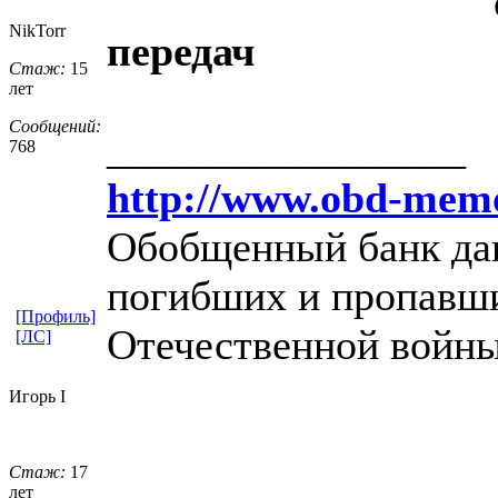
NikTorr
передач
Стаж:
15
лет
Сообщений:
_________________
768
http://www.obd-memo
Обобщенный банк дан
погибших и пропавши
[Профиль]
Отечественной войны
[ЛС]
Игорь I
Стаж:
17
лет