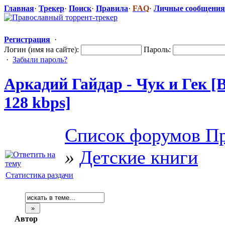
Главная
·
Трекер
·
Поиск
·
Правила
·
FAQ
·
Личные сообщения
Регистрация
·
Логин (имя на сайте):
Пароль:
·
Забыли пароль?
Аркадий Гайдар - Чук и Гек [
128 kbps]
Список форумов Пр
»
Детские книги
Статистика раздачи
Автор