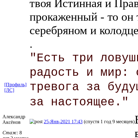
твоя Истинная и Праве
прокаженный - то он 
серебряном и колодце
.
"Есть три ловуш
радость и мир: 
тревога за буду
[Профиль]
[ЛС]
за настоящее."
Александр
25-Янв-2021 17:43
(спустя 1 год 9 месяцев)
Аксёнов
Стаж:
8