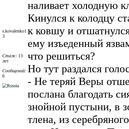
наливает холодную 
Кинулся к колодцу ст
к ковшу и отшатнулся
s.kovalenko1
3
ему изъеденный язва
что решиться?
Стаж:
13
лет
Но тут раздался голо
Сообщений:
6
- Не теряй Веры отше
послана благодать си
знойной пустыни, в з
тлена, из серебряного