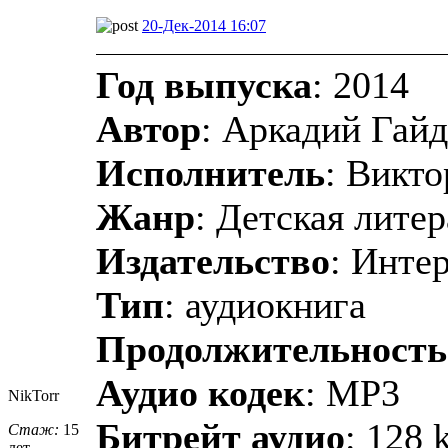
20-Дек-2014 16:07
Год выпуска
: 2014
Автор
: Аркадий Гай
Исполнитель
: Викт
Жанр
: Детская лите
Издательство
: Инте
Тип
: аудиокнига
Продолжительность
Аудио кодек
: MP3
NikTorr
Битрейт аудио
: 128 
Стаж:
15
лет