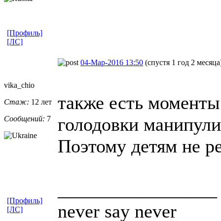
[Профиль]
[ЛС]
04-Мар-2016 13:50
(спустя 1 год 2 месяца
vika_chio
также есть моменты
Стаж:
12 лет
голодовки манипули
Сообщений:
7
Поэтому детям не р
_________________
[Профиль]
never say never
[ЛС]