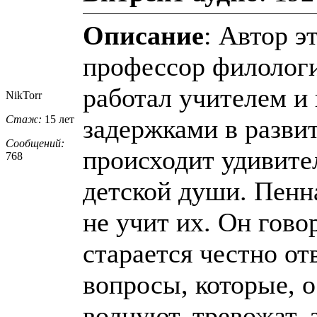
Описание
: Автор э
профессор филологи
работал учителем и 
NikTorr
Стаж:
15 лет
задержками в развит
Сообщений:
происходит удивите
768
детской души. Пенна
не учит их. Он гово
старается честно от
вопросы, которые, 
волнуют, тревожат, 