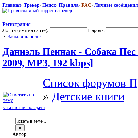
Главная
·
Трекер
·
Поиск
·
Правила
·
FAQ
·
Личные сообщения
Регистрация
·
Логин (имя на сайте):
Пароль:
·
Забыли пароль?
Даниэль Пеннак - Собака Пес
2009, MP3, 192 kbps]
Список форумов П
»
Детские книги
Статистика раздачи
Автор