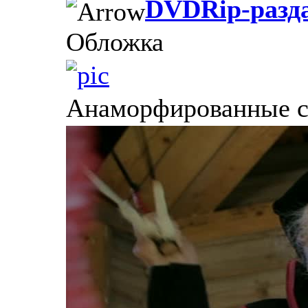
DVDRip-разд
Обложка
Анаморфированные 