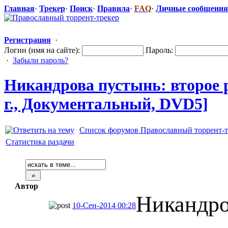
Главная
·
Трекер
·
Поиск
·
Правила
·
FAQ
·
Личные сообщения
Регистрация
·
Логин (имя на сайте):
Пароль:
·
Забыли пароль?
Никандрова пустынь: второе
г., Документальн
​ый, DVD5]
Список форумов Православный торрент-т
Статистика раздачи
Автор
Никандро
10-Сен-2014 00:28