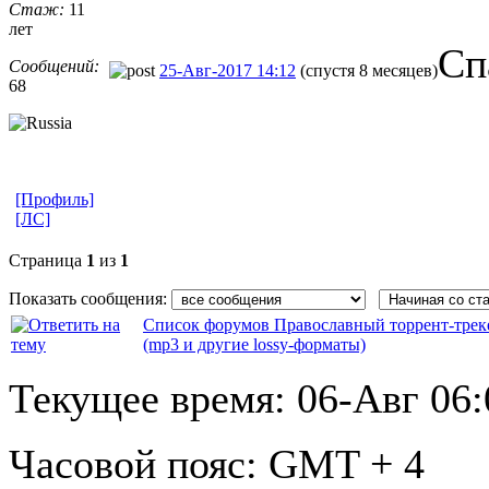
Стаж:
11
лет
Сп
Сообщений:
25-Авг-2017 14:12
(спустя 8 месяцев)
68
[Профиль]
[ЛС]
Страница
1
из
1
Показать сообщения:
Список форумов Православный торрент-трек
(mp3 и другие lossy-форматы)
Текущее время:
06-Авг 06:
Часовой пояс:
GMT + 4