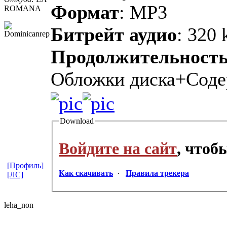
Формат
: MP3
ROMANA
Битрейт аудио
: 320 
Продолжительност
Обложки диска+Сод
Download
Войдите на сайт
, чтоб
[Профиль]
Как скачивать
·
Правила трекера
[ЛС]
leha_non