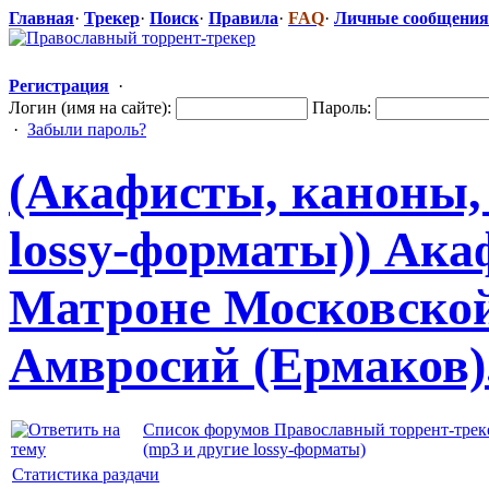
Главная
·
Трекер
·
Поиск
·
Правила
·
FAQ
·
Личные сообщения
Регистрация
·
Логин (имя на сайте):
Пароль:
·
Забыли пароль?
(Акафисты, каноны,
lossy-формат
​ы)) Ак
Матроне Московской
Амвросий (Ермаков).
Список форумов Православный торрент-трек
(mp3 и другие lossy-форматы)
Статистика раздачи