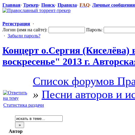
Главная
·
Трекер
·
Поиск
·
Правила
·
FAQ
·
Личные сообщения
Регистрация
·
Логин (имя на сайте):
Пароль:
·
Забыли пароль?
Концерт о.Сергия (Киселёва) 
воскресенье" 2013 г. Авторск
Список форумов Пра
»
Песни авторов и и
Статистика раздачи
Автор