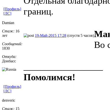
Отдельная благодарно
границ.
[Профиль]
[ЛС]
Damian
Ма
Стаж:
16
лет
19-Май-2015 17:28
(спустя 5 часов)
Во 
Сообщений:
1830
Откуда:
Донбасс
_________________
Помолимся!
[Профиль]
[ЛС]
denveric
Стаж:
15