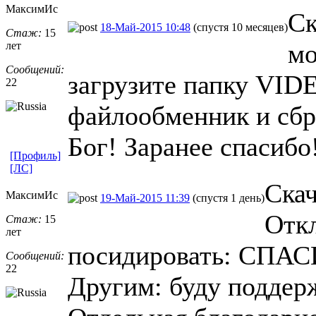
МаксимИс
Ск
18-Май-2015 10:48
(спустя 10 месяцев)
Стаж:
15
мо
лет
Сообщений:
загрузите папку VID
22
файлообменник и сбро
Бог! Заранее спасибо
[Профиль]
[ЛС]
Скач
МаксимИс
19-Май-2015 11:39
(спустя 1 день)
Отк
Стаж:
15
лет
посидировать: СПАС
Сообщений:
22
Другим: буду поддерж