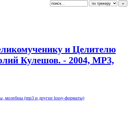
еликомучени
​ку и Целителю
олий Кулешов. - 2004, MP3,
, молебны (mp3 и другие lossy-форматы)