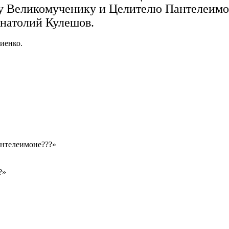
у Великомученику и Целителю Пантелеимо
Анатолий Кулешов.
иенко.
антелеимоне???»
?»