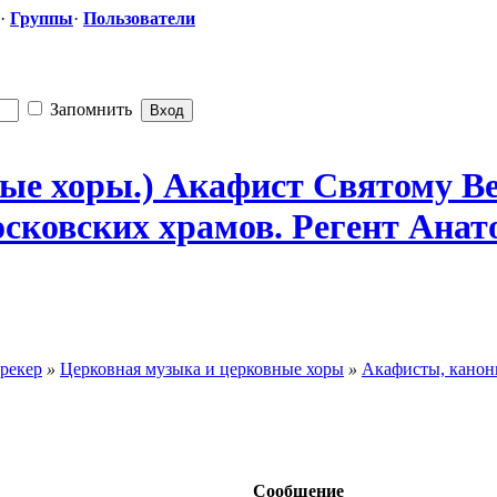
·
Группы
·
Пользователи
Запомнить
ные хоры.) Акафист Святому В
осковских храмов. Регент Анат
рекер
»
Церковная музыка и церковные хоры
»
Акафисты, каноны
Сообщение