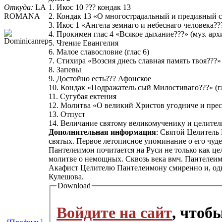
Откуда:
LA
1. Икос 10 ??? кондак 13
ROMANA
2. Кондак 13 «О многострадальный и предивный с
3. Икос 1 «Ангела земнаго и небеснаго человека?
4. Прокимен глас 4 «Всякое дыхание???» (муз. а
5. Чтение Евангелия
6. Малое славословие (глас 6)
7. Стихира «Возсия днесь славная память твоя???» 
8. Запевы
9. Достойно есть??? Афонское
10. Кондак «Подражатель сый Милостиваго???» (гл
11. Сугубая ектения
12. Молитва «О великий Христов угодниче и пре
13. Отпуст
14. Величание святому великомученику и целите
Дополнительная информация
: Святой Целитель
святых. Первое летописное упоминание о его чудесн
Пантелеимон почитается на Руси не только как ц
молитве о немощных. Сквозь века вмч. Пантелеи
Акафист Целителю Пантелеимону смиренно и, одн
Кулешова.
Download
Войдите на сайт
, чтоб