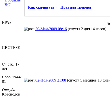
[Профиль]
[ЛС]
Как скачивать
·
Правила трекера
КРАБ
Л
20-Май-2009 08:16
(спустя 2 дня 14 часов)
GROTESK
Стаж:
17
лет
Сообщений:
02-Ноя-2009 21:08
(спустя 5 месяцев 13 дне
81
Откуда:
Краснодон