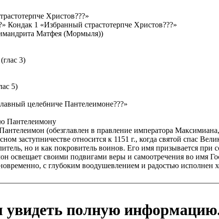
трастотерпче Христов???»
??» Кондак 1 «Избранный страстотерпче Христов???»
рхимандрита Матфея (Мормыля))
(глас 3)
ас 5)
славный целебниче Пантелеимоне???»
лю Пантелеимону
 Пантелеимон (обезглавлен в правление императора Максимиана,
ом заступничестве относится к 1151 г., когда святой спас Велико
елитель, но и как покровитель воинов. Его имя призывается при
мон освещает своими подвигами веры и самоотречения во имя Г
овременно, с глубоким воодушевлением и радостью исполнен 
ы увидеть полную информацию