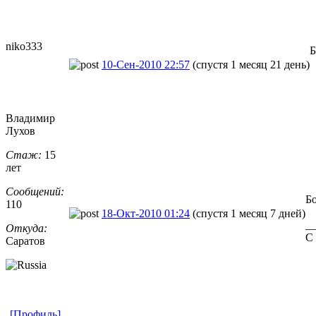
niko333
Б
10-Сен-2010 22:57
(спустя 1 месяц 21 день)
Владимир
Лухов
Стаж:
15
лет
Сообщений:
Б
110
18-Окт-2010 01:24
(спустя 1 месяц 7 дней)
_
Откуда:
С
Саратов
[Профиль]