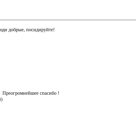
юди добрые, посидируйте!
Преогромнейшее спасибо !
й)