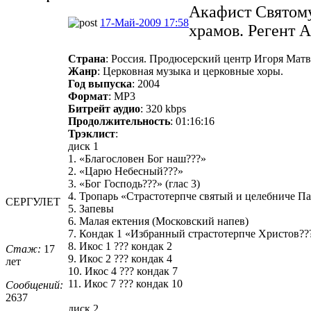
Акафист Святом
17-Май-2009 17:58
храмов. Регент 
Страна
: Россия. Продюсерский центр Игоря Матв
Жанр
: Церковная музыка и церковные хоры.
Год выпуска
: 2004
Формат
: MP3
Битрейт аудио
: 320 kbps
Продолжительность
: 01:16:16
Трэклист
:
диск 1
1. «Благословен Бог наш???»
2. «Царю Небесный???»
3. «Бог Господь???» (глас 3)
4. Тропарь «Страстотерпче святый и целебниче П
СЕРГУЛЕТ
5. Запевы
6. Малая ектения (Московский напев)
7. Кондак 1 «Избранный страстотерпче Христов??
8. Икос 1 ??? кондак 2
Стаж:
17
9. Икос 2 ??? кондак 4
лет
10. Икос 4 ??? кондак 7
11. Икос 7 ??? кондак 10
Сообщений:
2637
диск 2