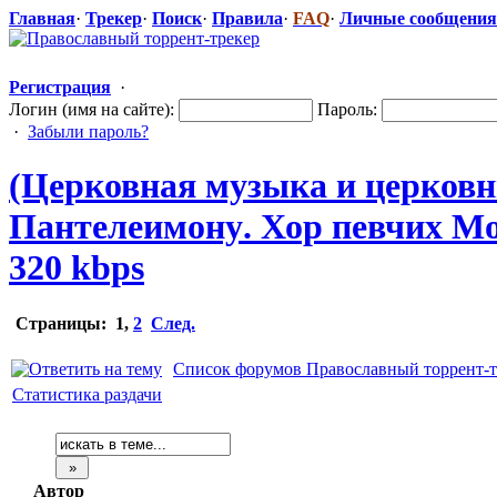
Главная
·
Трекер
·
Поиск
·
Правила
·
FAQ
·
Личные сообщения
Регистрация
·
Логин (имя на сайте):
Пароль:
·
Забыли пароль?
(Церковная музыка и церков
Пантелеимону
​. Хор певчих М
320 kbps
Страницы:
1
,
2
След.
Список форумов Православный торрент-т
Статистика раздачи
Автор