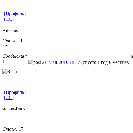
[Профиль]
[ЛС]
Adosius
Стаж:
10
лет
Сообщений:
Б
1
21-Май-2016 18:37
(спустя 1 год 6 месяцев)
[Профиль]
[ЛС]
stepan-frunz
​e
Стаж:
17