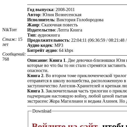
Год выпуска
: 2008-2011
Автор
: Юлия Вознесенская
Исполнитель
: Виктория Голобородова
Жанр
: Сказочная повесть
NikTorr
Издательство
: Лепта Книга
Тип
: аудиокнига
Стаж:
15
Продолжительность
: 22:04:11 (06:36:59 / 08:21:48 
лет
Аудио кодек
: MP3
Битрейт аудио
: 64 kbps
Сообщений:
768
Описание
:
Книга 1
. Две девочки-близняшки Юля 
которые во что бы то ни стало стремятся застави
опасности.
Книга 2
. Во втором томе приключенческой трило
отправятся в школу волшебства, расположенную в
заступничество Ангелов-Хранителей и крепкая люб
Книга 3
. Заключительная часть трилогии о прикл
падчерицам настоящую войну, любой ценой пытаясь
экстрасенс Жора Магилиани и ведьма Ахинея. Но д
Download
Войдите на сайт
, чтоб