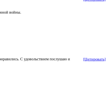
енной войны.
понравились. С удовольствием послушаю и
[Цитировать]