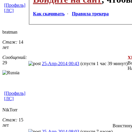
[Профиль]
[ЛС]
Как скачивать
·
Правила трекера
bratman
Стаж:
14
лет
Сообщений:
Х
29
В
25-Апр-2014 00:43
(спустя 1 час 39 минут)
На
[Профиль]
[ЛС]
NikTorr
Стаж:
15
лет
Воистину
25-Апр-2014 08:03
(спустя 7 часов)