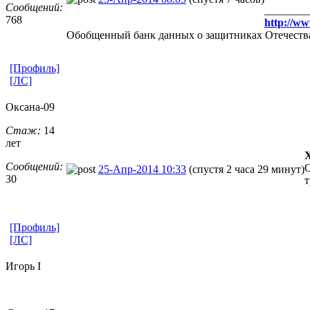
Сообщений:
________
768
http://w
Обобщенный банк данных о защитниках Отечества
[Профиль]
[ЛС]
Оксана-09
Стаж:
14
лет
Сообщений:
С
25-Апр-2014 10:33
(спустя 2 часа 29 минут)
30
т
[Профиль]
[ЛС]
Игорь I