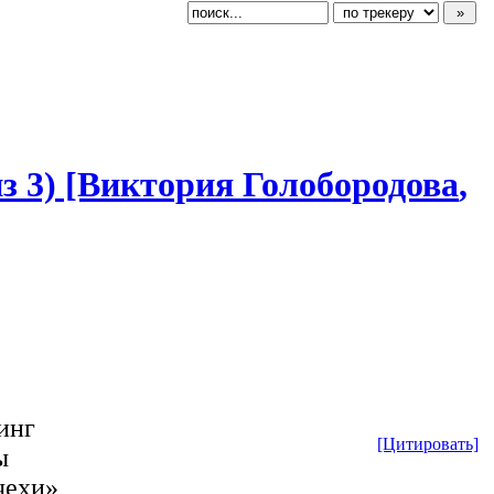
и из 3) [Виктория Голобородова
​,
инг
[Цитировать]
ы
чехи»