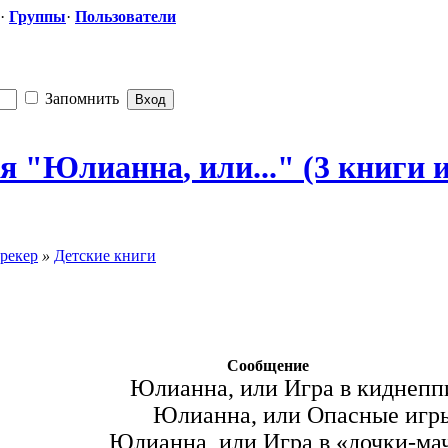
·
Группы
·
Пользователи
Запомнить
гия "Юлианна
​, или..." (3 книг
рекер
»
Детские книги
Сообщение
Юлианна, или Игра в киднепп
Юлианна, или Опасные игр
Юлианна, или Игра в «дочки-ма