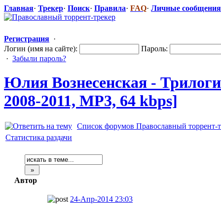
Главная
·
Трекер
·
Поиск
·
Правила
·
FAQ
·
Личные сообщения
Регистрация
·
Логин (имя на сайте):
Пароль:
·
Забыли пароль?
Юлия Вознесенская
​ - Трило
2008-2011, MP3, 64 kbps]
Список форумов Православный торрент-т
Статистика раздачи
Автор
24-Апр-2014 23:03