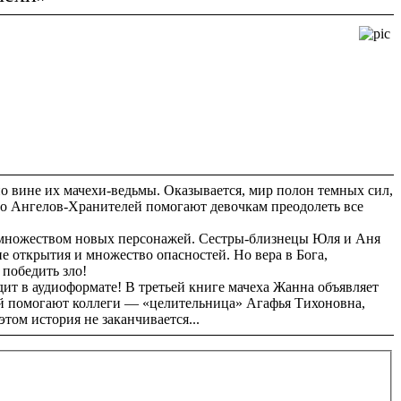
 вине их мачехи-ведьмы. Оказывается, мир полон темных сил,
ство Ангелов-Хранителей помогают девочкам преодолеть все
о множеством новых персонажей. Сестры-близнецы Юля и Аня
 открытия и множество опасностей. Но вера в Бога,
 победить зло!
дит в аудиоформате! В третьей книге мачеха Жанна объявляет
 ей помогают коллеги — «целительница» Агафья Тихоновна,
том история не заканчивается...
.