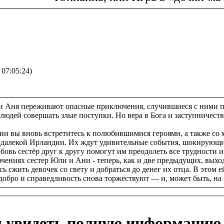
/ 07:05:24)
и Аня переживают опасные приключения, случившиеся с ними по
ть людей совершать злые поступки. Но вера в Бога и заступниче
гии вы вновь встретитесь к полюбившимися героями, а также с
 далекой Ирландии. Их ждут удивительные события, шокирующие
овь сестёр друг к другу помогут им преодолеть все трудности и
ючениях сестер Юли и Ани - теперь, как и две предыдущих, выхо
 сжить девочек со свету и добраться до денег их отца. В этом
обро и справедливость снова торжествуют — и, может быть, на э
ы увидеть полную информацию