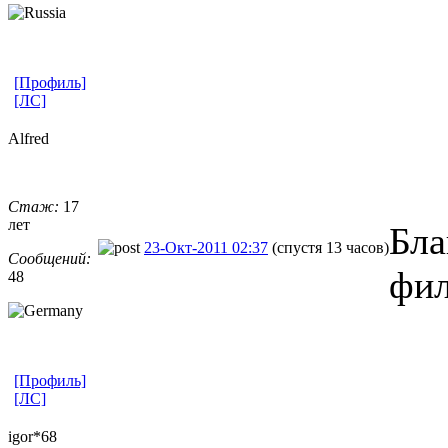
[Профиль]
[ЛС]
Alfred
Стаж:
17
лет
Бла
23-Окт-2011 02:37
(спустя 13 часов)
Сообщений:
фил
48
[Профиль]
[ЛС]
igor*68