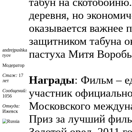
табун на скотобойню.
деревня, но экономич
оказывается важнее 
защитником табуна о
andrejpushka
пастуха Митя Воробь
ryov
Модератор
Стаж:
17
Награды
: Фильм – 
лет
участник официально
Сообщений:
1056
Московского междун
Откуда:
Ижевск
Приз за лучший филь
Золотой орел, 2011 г