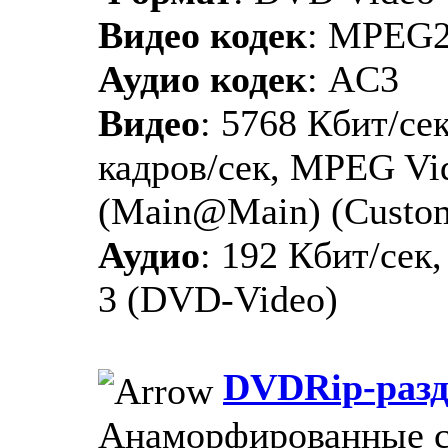
Видео кодек
: MPEG
Аудио кодек
: AC3
Видео
: 5768 Кбит/сек
кадров/сек, MPEG Vid
(Main@Main) (Custo
Аудио
: 192 Кбит/сек,
3 (DVD-Video)
DVDRip-разд
Анаморфированные 