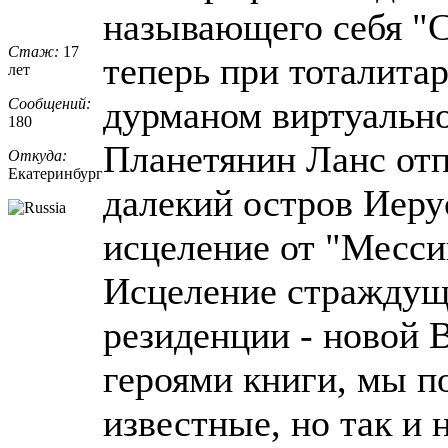
называющего себя "С
Стаж:
17
теперь при тоталита
лет
дурманом виртуально
Сообщений:
180
Планетянин Ланс отп
Откуда:
Екатеринбург
далекий остров Иеру
исцеление от "Месси
Исцеление страждущ
резиденции - новой 
героями книги, мы п
известные, но так и