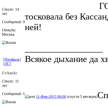
Г
Стаж:
14
тосковала без Кассан
лет
Сообщений:
9
ней!
Откуда:
Москва
_________________
Всякое дыхание да хв
[Профиль]
[ЛС]
CvAzzAr
Стаж:
11
лет
Сп
Сообщений:
1
11-Фев-2015 06:06
(спустя 5 месяцев)