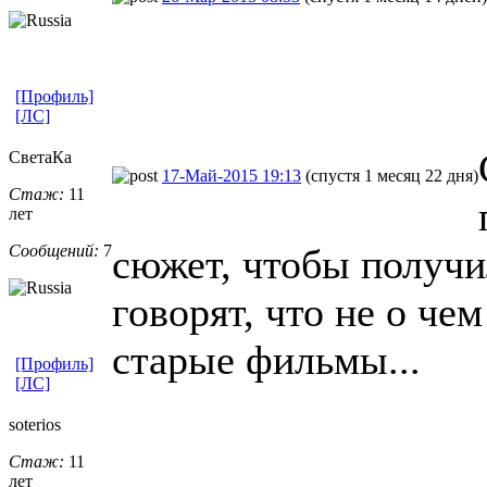
[Профиль]
[ЛС]
СветаКа
17-Май-2015 19:13
(спустя 1 месяц 22 дня)
Стаж:
11
лет
Сообщений:
7
сюжет, чтобы получи
говорят, что не о че
старые фильмы...
[Профиль]
[ЛС]
soterios
Стаж:
11
лет