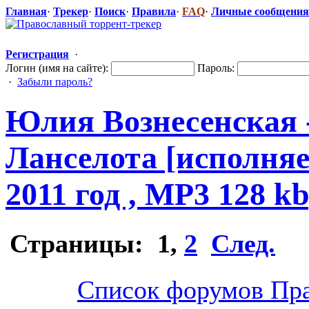
Главная
·
Трекер
·
Поиск
·
Правила
·
FAQ
·
Личные сообщения
Регистрация
·
Логин (имя на сайте):
Пароль:
·
Забыли пароль?
Юлия Вознесенская
Ланселота [исполняе
2011 год , MP3 128 kb
Страницы:
1
,
2
След.
Список форумов Пра