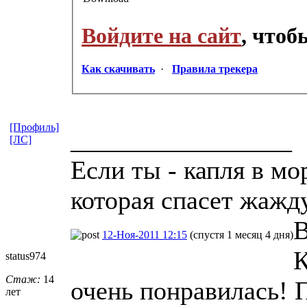
Войдите на сайт
, что
Как скачивать
·
Правила трекера
[Профиль]
_________________
[ЛС]
Если ты - капля в мо
которая спасет жажд
В
12-Ноя-2011 12:15
(спустя 1 месяц 4 дня)
К
status974
Стаж:
14
очень понравилась! 
лет