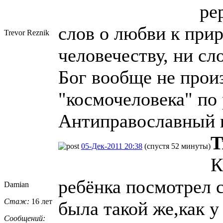
ре
слов о любви к прир
Trevor Reznik
человечеству, ни сл
Бог вообще не прои
"космочеловека" по
Антиправославный п
T
05-Дек-2011 20:38
(спустя 52 минуты)
К
ребёнка посмотрел 
Damian
Стаж:
16 лет
была такой же,как у
Сообщений: