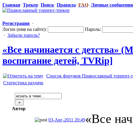
Главная
·
Трекер
·
Поиск
·
Правила
·
FAQ
·
Личные сообщения
Регистрация
·
Логин (имя на сайте):
Пароль:
·
Забыли пароль?
«Все начинается с детства» (М
воспитание детей, TVRip]
Список форумов Православный торрент-т
Статистика раздачи
Автор
«Все нач
03-Авг-2011 20:49