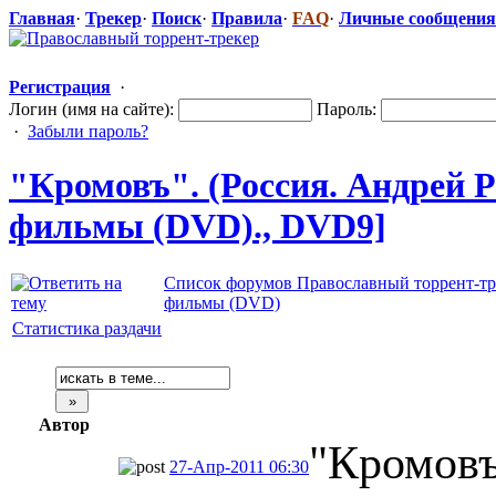
Главная
·
Трекер
·
Поиск
·
Правила
·
FAQ
·
Личные сообщения
Регистрация
·
Логин (имя на сайте):
Пароль:
·
Забыли пароль?
"Кромовъ
​". (Россия. Андрей 
фильмы (DVD)., DVD9]
Список форумов Православный торрент-тр
фильмы (DVD)
Статистика раздачи
Автор
"Кромовъ
27-Апр-2011 06:30