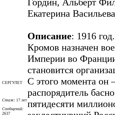
Гордин, Альберт Фи
Екатерина Васильева
Описание
: 1916 го
Кромов назначен во
Империи во Франции
становится организа
С этого момента он
СЕРГУЛЕТ
распорядитель басно
Стаж:
17 лет
пятидесяти миллионо
Сообщений:
захлестнувший Росс
2637