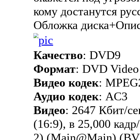
кому достанутся рус
Обложка диска+Опи
Качество
: DVD9
Формат
: DVD Video
Видео кодек
: MPEG
Аудио кодек
: AC3
Видео
: 2647 Кбит/се
(16:9), в 25,000 кад
2) (Main@Main) (B