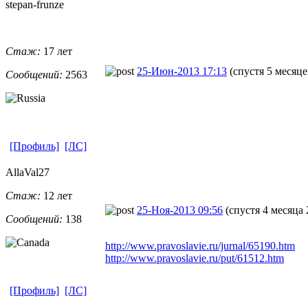
stepan-frunz
​e
Стаж:
17 лет
25-Июн-2013 17:13
(спустя 5 месяце
Сообщений:
2563
[Профиль]
[ЛС]
AllaVal27
Стаж:
12 лет
25-Ноя-2013 09:56
(спустя 4 месяца 
Сообщений:
138
http://www.pravoslavie.ru/jurnal/65190.htm
http://www.pravoslavie.ru/put/61512.htm
[Профиль]
[ЛС]