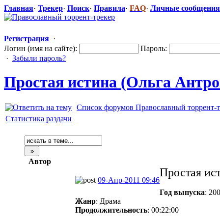
Главная
·
Трекер
·
Поиск
·
Правила
·
FAQ
·
Личные сообщения
Регистрация
·
Логин (имя на сайте):
Пароль:
·
Забыли пароль?
Простая истина (Ольга Антроп
Список форумов Православный торрент-т
Статистика раздачи
Автор
Простая ис
09-Апр-2011 09:46
Год выпуска
: 20
Жанр
: Драма
Продолжительность
: 00:22:00