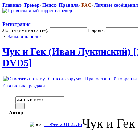
Главная
·
Трекер
·
Поиск
·
Правила
·
FAQ
·
Личные сообщения
Регистрация
·
Логин (имя на сайте):
Пароль:
·
Забыли пароль?
Чук и Гек (Иван Лукинский) [
DVD5]
Список форумов Православный торрент-т
Статистика раздачи
Автор
Чук и Гек
11-Фев-2011 22:16