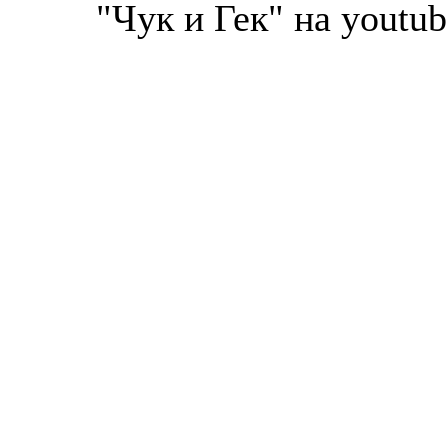
"Чук и Гек" на youtub