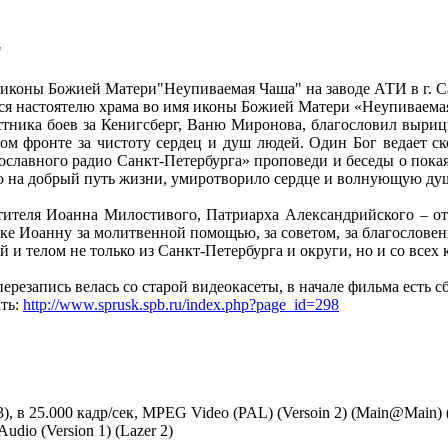
"
мя иконы Божией Матери"Неупиваемая Чаша" на заводе АТИ в г. С
 настоятелю храма во имя иконы Божией Матери «Неупиваемая 
стника боев за Кенигсберг, Ваню Миронова, благословил выри
ном фронте за чистоту сердец и душ людей. Один Бог ведает с
вославного радио Санкт-Петербурга» проповеди и беседы о пока
ло на добрый путь жизни, умиротворило сердце и волнующую ду
тителя Иоанна Милостивого, Патриарха Александрийского – о
шке Иоанну за молитвенной помощью, за советом, за благослове
и телом не только из Санкт-Петербурга и округи, но и со всех 
 перезапись велась со старой видеокасеты, в начале фильма есть с
ать:
http://www.sprusk.spb.ru/index.php?page_id=298
:3), в 25.000 кадр/сек, MPEG Video (PAL) (Versoin 2) (Main@Main
udio (Version 1) (Lazer 2)