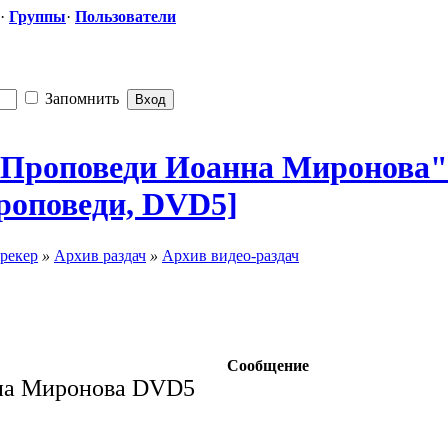
·
Группы
·
Пользователи
Запомнить
"Пропове
​ди Иоанна Миронова
 Проповеди, DVD5]
рекер
»
Архив раздач
»
Архив видео-раздач
Сообщение
на Миронова DVD5