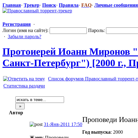
Главная
·
Трекер
·
Поиск
·
Правила
·
FAQ
·
Личные сообщения
Регистрация
·
Логин (имя на сайте):
Пароль:
·
Забыли пароль?
Протоиерей Иоанн Миронов 
Санкт-Петерб
​ург") [2000 г.,
Список форумов Православный торрент-т
Статистика раздачи
Автор
Проповеди Иоан
31-Янв-2011 17:50
Год выпуска
: 2000
Жанр
: Проповеди