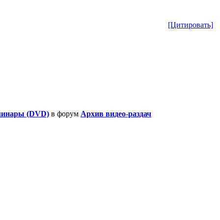
[Цитировать]
еминары (DVD)
в форум
Архив видео-раздач