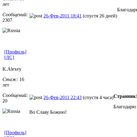
лет
Благода
Сообщений:
26-Фев-2011 18:41
(спустя 26 дней)
2307
[Профиль]
[ЛС]
K.Alexey
Стаж:
16
лет
Сообщений:
Странник
26-Фев-2011 22:43
(спустя 4 часа)
20
Благодарю
Во Славу Божию!
[Профиль]