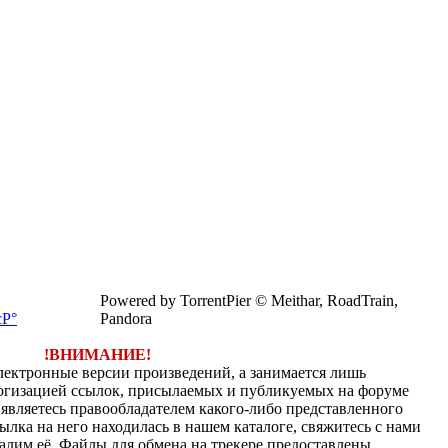
Powered by TorrentPier © Meithar, RoadTrain,
Pandora
!ВНИМАНИЕ!
электронные версии произведений, а занимается лишь
огизацией ссылок, присылаемых и публикуемых на форуме
являетесь правообладателем какого-либо представленного
ылка на него находилась в нашем каталоге, свяжитесь с нами
алим её. Файлы для обмена на трекере предоставлены