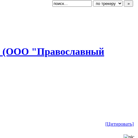
" (ООО "Правосл
​авный
[Цитировать]