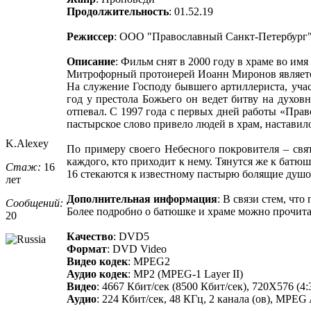
Продолжительность
: 01.52.19
Режиссер
: ООО "Православный Санкт-Петербург
Описание
: Фильм снят в 2000 году в храме во и
Митрофорный протоиерей Иоанн Миронов является
На служение Господу бывшего артиллериста, уча
год у престола Божьего он ведет битву на духов
отпевал. С 1997 года с первых дней работы «Пра
пастырское слово привело людей в храм, настави
K.Alexey
По примеру своего Небесного покровителя – свя
каждого, кто приходит к нему. Тянутся же к батю
Стаж:
16
16 стекаются к известному пастырю болящие душой 
лет
Дополнительная информация
: В связи стем, что
Сообщений:
Более подробно о батюшке и храме можно прочит
20
Качество
: DVD5
Формат
: DVD Video
Видео кодек
: MPEG2
Аудио кодек
: MP2 (MPEG-1 Layer II)
Видео
: 4667 Кбит/сек (8500 Кбит/сек), 720Х576 (4
Аудио
: 224 Кбит/сек, 48 КГц, 2 канала (ов), MPEG A