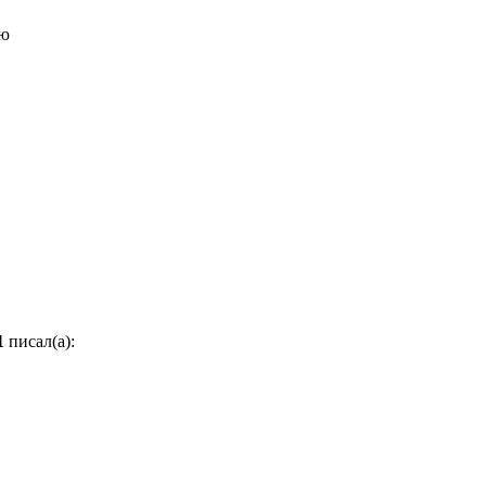
рю
1
писал(а):