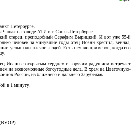
анкт-Петербурге.
Чаша» на заводе АТИ в г. Санкт-Петербурге.
цкий старец, преподобный Серафим Вырицкий. И вот уже 55-й
колько человек за минувшие годы отец Иоанн крестил, венчал,
янии услышали тысячи людей. Есть немало примеров, когда его
шу.
тец Иоанн с открытым сердцем и горячим радушием встречает
нием на всевозможные богоугодные дела. В храм на Цветочную-
концов России, из ближнего и дальнего Зарубежья.
бой в 1 минуту.
) (BVOP)