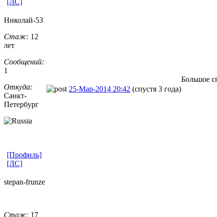
[ЛС]
Николай-53
Стаж:
12
лет
Сообщений:
1
Большое с
Откуда:
25-Мар-2014 20:42
(спустя 3 года)
Санкт-
Петерб
​ург
[Профиль]
[ЛС]
stepan-frunz
​e
Стаж:
17