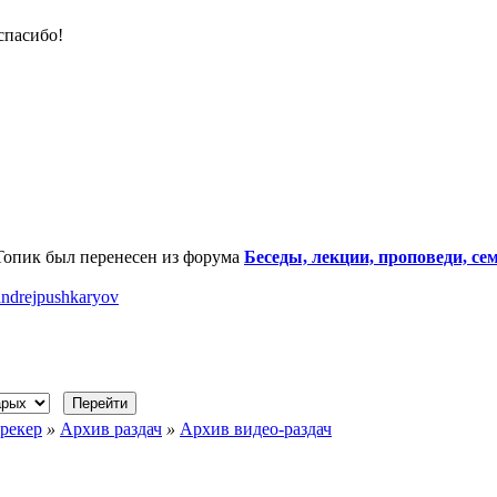
спасибо!
Топик был перенесен из форума
Беседы, лекции, проповеди, с
andrejpushkaryov
рекер
»
Архив раздач
»
Архив видео-раздач