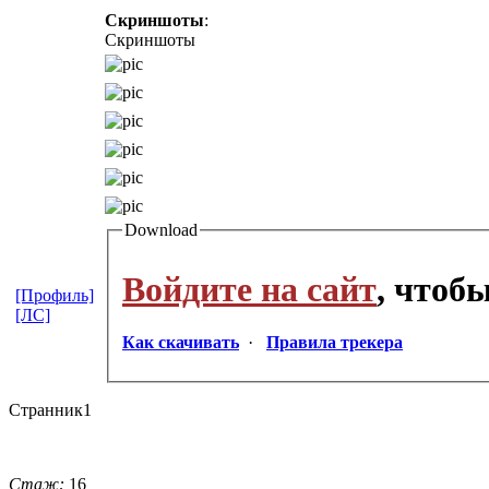
Скриншоты
:
Скриншоты
Download
Войдите на сайт
, чтоб
[Профиль]
[ЛС]
Как скачивать
·
Правила трекера
Странник1
Стаж:
16