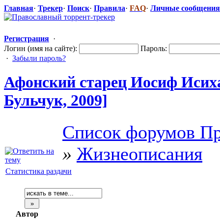
Главная
·
Трекер
·
Поиск
·
Правила
·
FAQ
·
Личные сообщения
Регистрация
·
Логин (имя на сайте):
Пароль:
·
Забыли пароль?
Афонский старец Иосиф Исих
Бульчук, 2009]
Список форумов Пр
»
Жизнеописания
Статистика раздачи
Автор