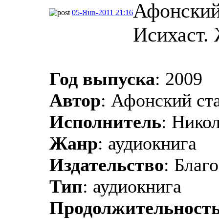
Афонский
05-Янв-2011 21:16
Исихаст.
Год выпуска
: 2009
Автор
: Афонский ст
Исполнитель
: Нико
Жанр
: аудиокнига
Издательство
: Благ
Тип
: аудиокнига
Продолжительност