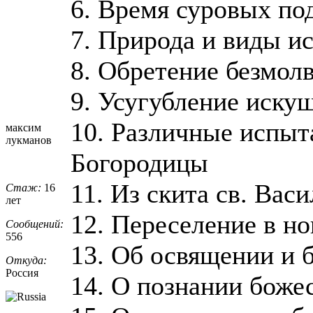
6. Время суровых по
7. Природа и виды и
8. Обретение безмол
9. Усугубление иску
10. Различные испыт
максим
лукманов
Богородицы
11. Из скита св. Вас
Стаж:
16
лет
12. Переселение в н
Сообщений:
556
13. Об освящении и 
Откуда:
Россия
14. О познании боже