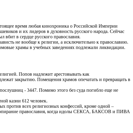
астоящее время любая кинохроника о Российской Империи
шевиков и их лидеров в духовность русского народа. Сейчас
л вбит в сердце русского православия.
висть не вообще к религии, а исключительно к православию.
 домовые храмы в учебных заведениях подлежали ликвидации.
елигией. Попов надлежит арестовывать как
длежат закрытию. Помещения храмов опечатать и превращать в
 послушниц - 3447. Помимо этого без суда погибло еще не
тной казни 612 человек.
ных против всех религиозных конфессий, кроме одной –
ь попирание православия, когда идолы СЕКСА, БАКСОВ и ПИВА