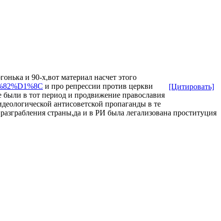
онька и 90-х,вот материал насчет этого
1%82%D1%8C
и про репрессии против церкви
[Цитировать]
ые были в тот период и продвижение православия
идеологической антисоветской пропаганды в те
разграбления страны,да и в РИ была легализована проституция