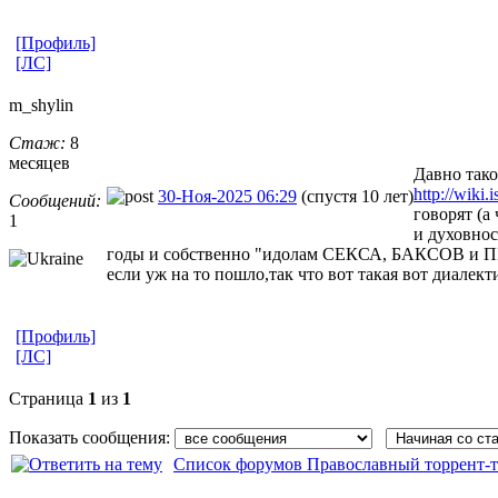
[Профиль]
[ЛС]
m_shylin
Стаж:
8
месяцев
Давно тако
http://w
30-Ноя-2025 06:29
(спустя 10 лет)
Сообщений:
говорят (а
1
и духовнос
годы и собственно "идолам СЕКСА, БАКСОВ и ПИВА
если уж на то пошло,так что вот такая вот диалект
[Профиль]
[ЛС]
Страница
1
из
1
Показать сообщения:
Список форумов Православный торрент-т