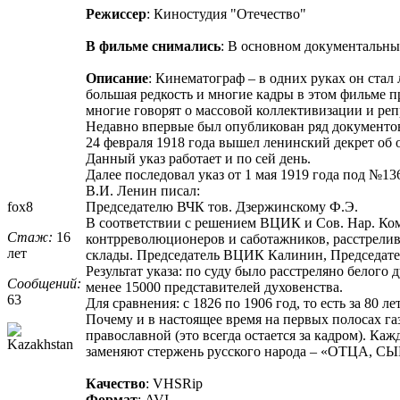
Режиссер
: Киностудия "Отечество"
В фильме снимались
: В основном документальны
Описание
: Кинематограф – в одних руках он ста
большая редкость и многие кадры в этом фильме п
многие говорят о массовой коллективизации и реп
Недавно впервые был опубликован ряд документо
24 февраля 1918 года вышел ленинский декрет об
Данный указ работает и по сей день.
Далее последовал указ от 1 мая 1919 года под №13
В.И. Ленин писал:
fox8
Председателю ВЧК тов. Дзержинскому Ф.Э.
В соответствии с решением ВЦИК и Сов. Нар. Ком
Стаж:
16
контрреволюционеров и саботажников, расстрелив
лет
склады. Председатель ВЦИК Калинин, Председател
Результат указа: по суду было расстреляно белого
Сообщений:
менее 15000 представителей духовенства.
63
Для сравнения: с 1826 по 1906 год, то есть за 80
Почему и в настоящее время на первых полосах га
православной (это всегда остается за кадром).
заменяют стержень русского народа – «ОТЦА,
Качество
: VHSRip
Формат
: AVI