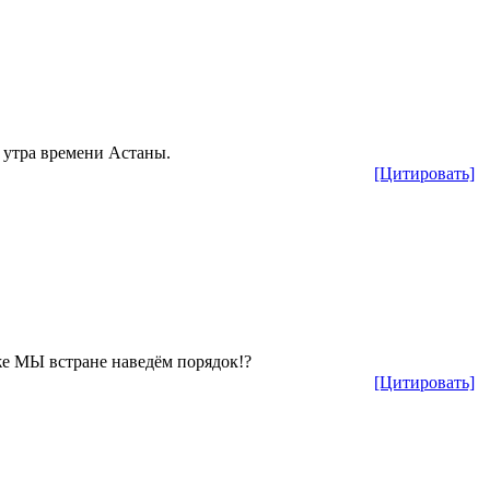
и утра времени Астаны.
[Цитировать]
 же МЫ встране наведём порядок!?
[Цитировать]