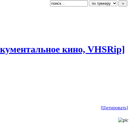
 документальн
​ое кино, VHSRip]
[Цитировать]