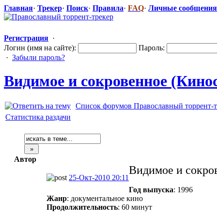
Главная
·
Трекер
·
Поиск
·
Правила
·
FAQ
·
Личные сообщения
Регистрация
·
Логин (имя на сайте):
Пароль:
·
Забыли пароль?
Видимое и сокровенное (Кино
Список форумов Православный торрент-т
Статистика раздачи
Автор
Видимое и сокро
25-Окт-2010 20:11
Год выпуска
: 1996
Жанр
: документальное кино
Продолжительность
: 60 минут