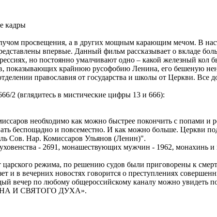
е кадры
л лучом просвещения, а в других мощным карающим мечом. В н
редставлены впервые. Данный фильм рассказывает о вкладе боль
рессиях, но постоянно умалчивают одно – какой железный кол бы
в, показывающих крайнюю русофобию Ленина, его бешеную нена
 отделении православия от государства и школы от Церкви. Все
666/2 (вглядитесь в мистические цифры 13 и 666):
иссаров необходимо как можно быстрее покончить с попами и р
ать беспощадно и повсеместно. И как можно больше. Церкви по
ь Сов. Нар. Комиссаров Ульянов (Ленин)".
 духовенства - 2691, монашествующих мужчин - 1962, монахинь и
 лет царского режима, по решению судов были приговорены к смер
зет и в вечерних новостях говорится о преступлениях совершен
 Каждый вечер по любому общероссийскому каналу можно увидет
 СЫНА И СВЯТОГО ДУХА».