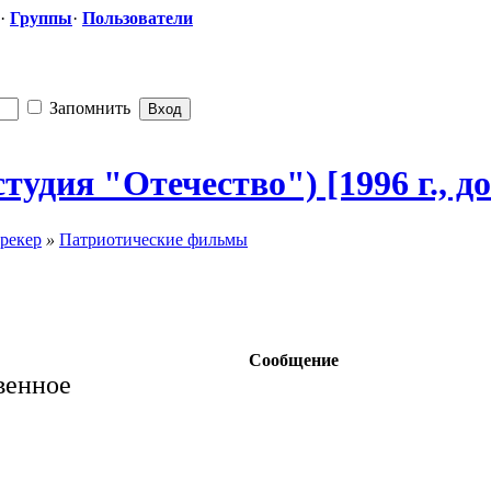
·
Группы
·
Пользователи
Запомнить
студия "Отечест
​во") [1996 г.,
рекер
»
Патриотические фильмы
Сообщение
венное