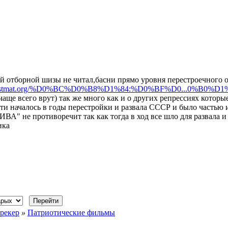
й отборной шизы не читал,басни прямо уровня перестроечного ог
iki.istmat.org/%D0%BC%D0%B8%D1%84:%D0%BF%D0...0%B0%D
 чаще всего врут) так же много как и о других репрессиях котор
ти началось в годы перестройки и развала СССР и было частью 
" не противоречит так как тогда в ход все шло для развала и 
ика
рекер
»
Патриотические фильмы