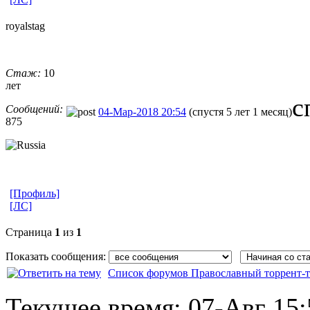
royalstag
Стаж:
10
лет
с
Сообщений:
04-Мар-2018 20:54
(спустя 5 лет 1 месяц)
875
[Профиль]
[ЛС]
Страница
1
из
1
Показать сообщения:
Список форумов Православный торрент-т
Текущее время:
07-Авг 15: