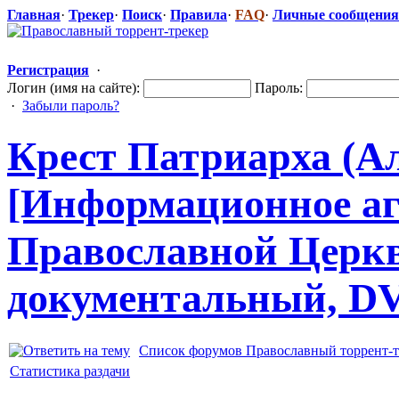
Главная
·
Трекер
·
Поиск
·
Правила
·
FAQ
·
Личные сообщения
Регистрация
·
Логин (имя на сайте):
Пароль:
·
Забыли пароль?
Крест Патриарха (А
[Информационн
​ое 
Православной
​ Церкв
документальн
​ый, D
Список форумов Православный торрент-т
Статистика раздачи