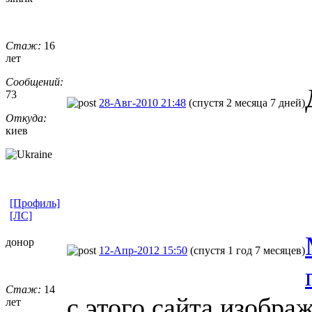
Стаж:
16
лет
Сообщений:
73
28-Авг-2010 21:48
(спустя 2 месяца 7 дней)
Откуда:
киев
[Профиль]
[ЛС]
донор
12-Апр-2012 15:50
(спустя 1 год 7 месяцев)
Стаж:
14
с этого сайта изобра
лет