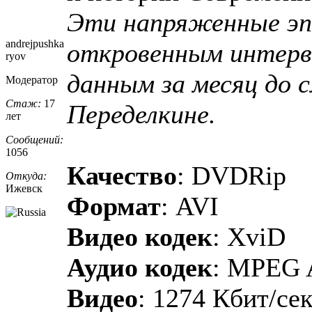
Эти напряженные эп
andrejpushka
откровенным интервь
ryov
данным за месяц до с
Модератор
Стаж:
17
Переделкине.
лет
Сообщений:
1056
Качество
: DVDRip
Откуда:
Ижевск
Формат
: AVI
Видео кодек
: XviD
Аудио кодек
: MPEG 
Видео
: 1274 Кбит/сек