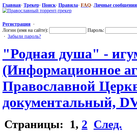
Главная
·
Трекер
·
Поиск
·
Правила
·
FAQ
·
Личные сообщения
Регистрация
·
Логин (имя на сайте):
Пароль:
·
Забыли пароль?
"Родная душа" - игу
(Информационн
​ое 
Православной
​ Церкв
документальн
​ый, D
Страницы:
1
,
2
След.