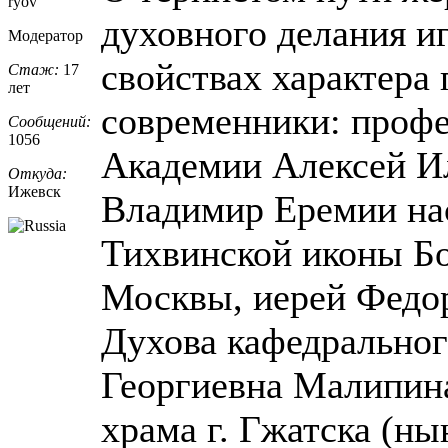
ryov
духовного делания и
Модератор
свойствах характера
Стаж:
17
лет
современники: проф
Сообщений:
1056
Академии Алексей И
Откуда:
Ижевск
Владимир Еремии нас
Тихвинской иконы Бо
Москвы, иерей Федо
Духова кафедральног
Георгиевна Малипина
храма г. Гжатска (нын