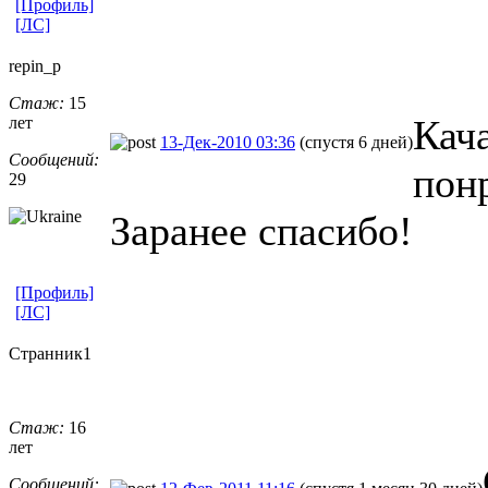
[Профиль]
[ЛС]
repin_p
Стаж:
15
Кач
лет
13-Дек-2010 03:36
(спустя 6 дней)
Сообщений:
пон
29
Заранее спасибо!
[Профиль]
[ЛС]
Странник1
Стаж:
16
лет
Сообщений: