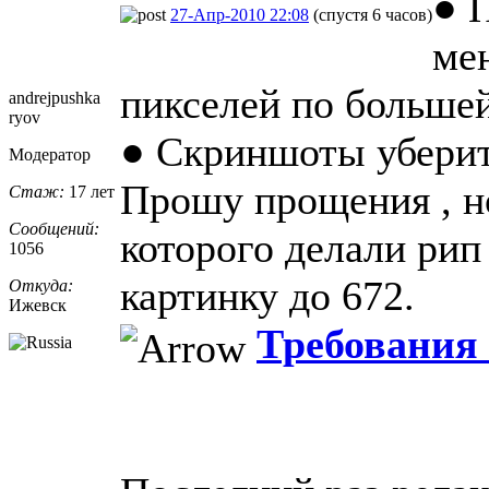
● 
27-Апр-2010 22:08
(спустя 6 часов)
мен
пикселей по больше
andrejpushka
ryov
● Скриншоты уберит
Модератор
Прошу прощения , н
Стаж:
17 лет
Сообщений:
которого делали рип
1056
картинку до 672.
Откуда:
Ижевск
Требования 