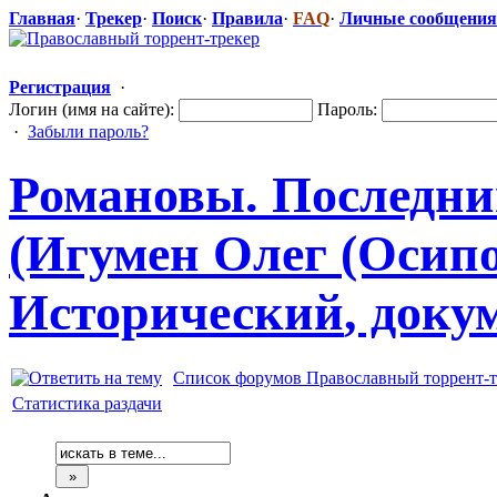
Главная
·
Трекер
·
Поиск
·
Правила
·
FAQ
·
Личные сообщения
Регистрация
·
Логин (имя на сайте):
Пароль:
·
Забыли пароль?
Романовы. Последни
(Игумен Олег (Осипов
Исторический
​, док
Список форумов Православный торрент-т
Статистика раздачи