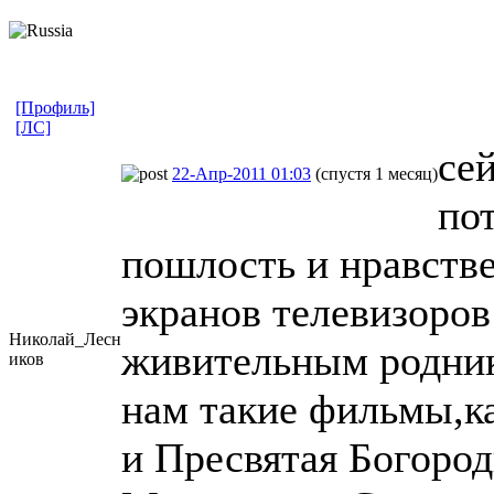
[Профиль]
[ЛС]
се
22-Апр-2011 01:03
(спустя 1 месяц)
по
пошлость и нравстве
экранов телевизоро
Николай_Лесн
живительным родник
иков
нам такие фильмы,ка
и Пресвятая Богоро