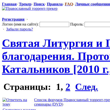
Главная
·
Трекер
·
Поиск
·
Правила
·
FAQ
·
Личные сообщения
Регистрация
·
Логин (имя на сайте):
Пароль:
·
Забыли пароль?
Святая Литургия и 
благодарения
​. Про
Катальников [2010 г
Страницы:
1
,
2
След.
Список форумов Православный торрент-тре
семинары (DVD)
Статистика раздачи