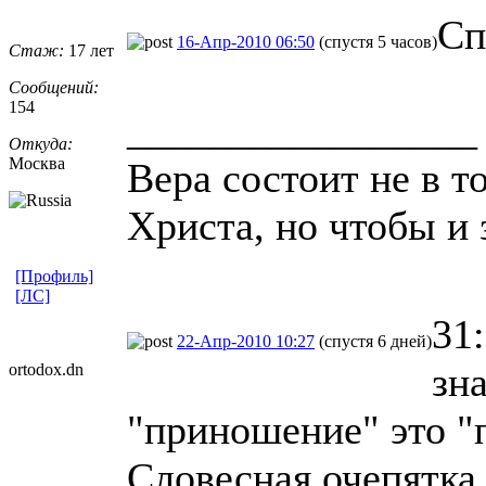
Сп
16-Апр-2010 06:50
(спустя 5 часов)
Стаж:
17 лет
Сообщений:
154
_________________
Откуда:
Москва
Вера состоит не в т
Христа, но чтобы и 
[Профиль]
[ЛС]
31
22-Апр-2010 10:27
(спустя 6 дней)
зн
ortodox.dn
"приношение" это "
Словесная очепятка