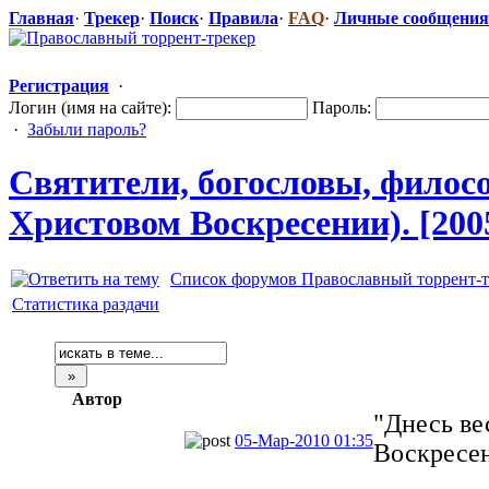
Главная
·
Трекер
·
Поиск
·
Правила
·
FAQ
·
Личные сообщения
Регистрация
·
Логин (имя на сайте):
Пароль:
·
Забыли пароль?
Святители, богословы, философ
Христовом Воскресении). [200
Список форумов Православный торрент-т
Статистика раздачи
Автор
"Днесь ве
05-Мар-2010 01:35
Воскресен