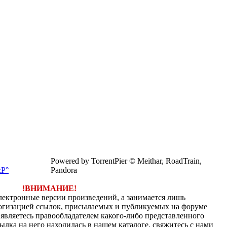
Powered by TorrentPier © Meithar, RoadTrain,
Pandora
!ВНИМАНИЕ!
электронные версии произведений, а занимается лишь
огизацией ссылок, присылаемых и публикуемых на форуме
являетесь правообладателем какого-либо представленного
ылка на него находилась в нашем каталоге, свяжитесь с нами