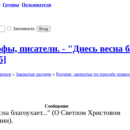
·
Группы
·
Пользователи
Запомнить
ы, писатели. - "Днесь весна б
5]
рекер
»
Закрытые раздачи
»
Раздачи, закрытые по просьбе право
Сообщение
сна благоухает..." (О Светлом Христовом
ии).