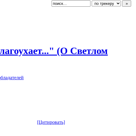
лагоухает..
​." (О Светлом
обладателей
[Цитировать]