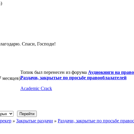
в)
лагодарю. Спаси, Господи!
Топик был перенесен из форума
Аудиокниги на прав
Раздачи, закрытые по просьбе правообладателей
7 месяцев)
Academic Crack
рекер
»
Закрытые раздачи
»
Раздачи, закрытые по просьбе право