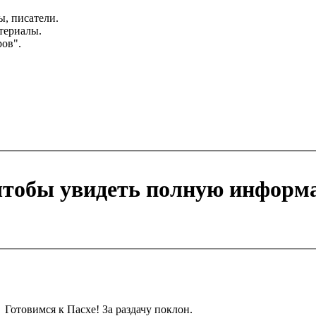
ы, писатели.
териалы.
ров".
 чтобы увидеть полную информ
Готовимся к Пасхе! За раздачу поклон.