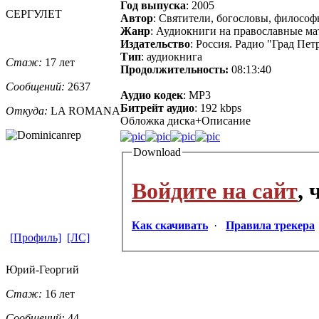
Год выпуска
: 2005
СЕРГУЛЕТ
Автор
: Святители, богословы, философ
Жанр
: Аудиокниги на православные ма
Издательство
: Россия. Радио "Град Пет
Тип
: аудиокнига
Стаж:
17 лет
Продолжительность:
08:13:40
Сообщений:
2637
Аудио кодек
: MP3
Битрейт аудио
: 192 kbps
Откуда:
LA ROMANA
Обложка диска+Описание
Download
Войдите на сайт
,
Как скачивать
·
Правила трекера
[Профиль]
[ЛС]
Юрий-Георгий
Стаж:
16 лет
Сообщений:
44