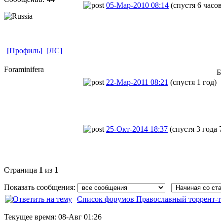
05-Мар-2010 08:14
(спустя 6 часо
[Профиль]
[ЛС]
Foraminifera
Б
22-Мар-2011 08:21
(спустя 1 год)
25-Окт-2014 18:37
(спустя 3 года 
Страница
1
из
1
Показать сообщения:
Список форумов Православный торрент-т
Текущее время:
08-Авг 01:26