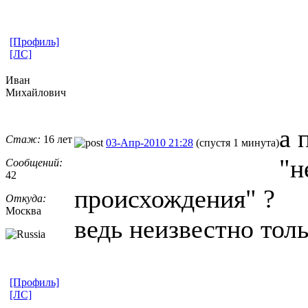
[Профиль]
[ЛС]
Иван
Михайлович
а 
Стаж:
16 лет
03-Апр-2010 21:28
(спустя 1 минута)
"н
Сообщений:
42
происхождения" ?
Откуда:
Москва
ведь неизвестно тол
[Профиль]
[ЛС]