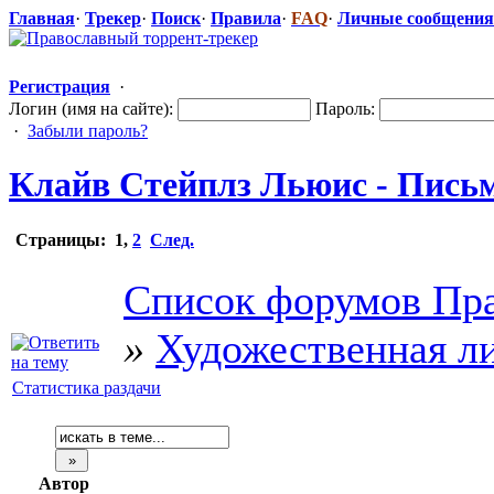
Главная
·
Трекер
·
Поиск
·
Правила
·
FAQ
·
Личные сообщения
Регистрация
·
Логин (имя на сайте):
Пароль:
·
Забыли пароль?
Клайв Стейплз Льюис - Письм
Страницы:
1
,
2
След.
Список форумов Пра
»
Художественная л
Статистика раздачи
Автор