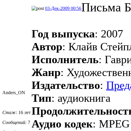
Письма Б
03-Дек-2009 00:56
Год выпуска
: 2007
Автор
: Клайв Стей
Исполнитель
: Гавр
Жанр
: Художествен
Издательство
:
Пред
Anders_ON
Тип
: аудиокнига
Продолжительност
Стаж:
16 лет
Аудио кодек
: MPEG
Сообщений:
7