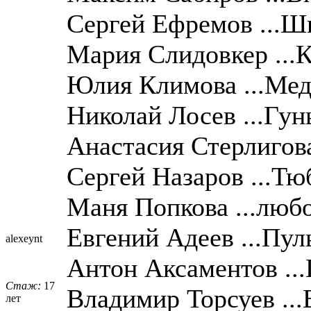
Сергей Ефремов ...Ш
Мария Слидовкер ...
Юлия Климова ...Ме
Николай Лосев ...Гун
Анастасия Стерлигова
Сергей Назаров ...Тю
Маня Попкова ...люб
Евгений Адеев ...Пул
alexeynt
Антон Аксаментов ..
Стаж:
17
Владимир Торсуев ..
лет