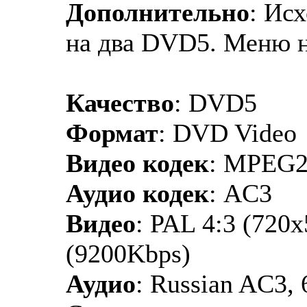
Дополнительно
: Ис
на два DVD5. Меню на
Качество
: DVD5
Формат
: DVD Video
Видео кодек
: MPEG
Аудио кодек
: AC3
Видео
: PAL 4:3 (720x
(9200Kbps)
Аудио
: Russian AC3, 