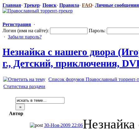
Главная
·
Трекер
·
Поиск
·
Правила
·
FAQ
·
Личные сообщения
Регистрация
·
Логин (имя на сайте):
Пароль:
·
Забыли пароль?
Незнайка с нашего двора (Иго
г., Детский, приключения,
​ DV
Список форумов Православный торрент-т
Статистика раздачи
Автор
Незнайка 
30-Ноя-2009 22:06