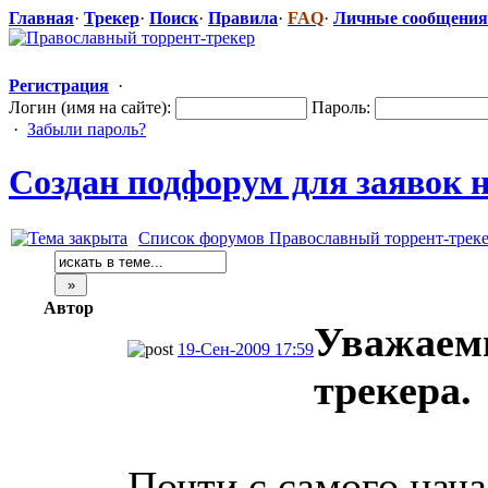
Главная
·
Трекер
·
Поиск
·
Правила
·
FAQ
·
Личные сообщения
Регистрация
·
Логин (имя на сайте):
Пароль:
·
Забыли пароль?
Создан подфорум для заявок 
Список форумов Православный торрент-трек
Автор
Уважаем
19-Сен-2009 17:59
трекера.
Почти с самого нача