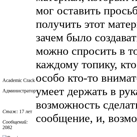
мог оставить просьб
получить этот мате
зачем было создава
можно спросить в т
каждому топику, кто
особо кто-то внимате
Academic Crack
умеет держать в ру
Администратор
возможность сделат
Стаж:
17 лет
сообщение, и, возм
Сообщений:
2082