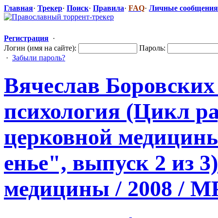
Главная
·
Трекер
·
Поиск
·
Правила
·
FAQ
·
Личные сообщения
Регистрация
·
Логин (имя на сайте):
Пароль:
·
Забыли пароль?
Вячеслав Боровских
психология (Цикл р
церковной медицины
енье", выпуск 2 из 
медицины / 2008 / MP