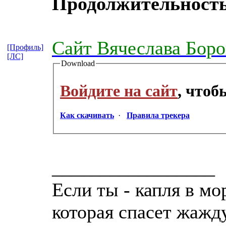
Продолжительность
Сайт Вячеслава Боро
[Профиль]
[ЛС]
Download
Войдите на сайт
, что
Как скачивать
·
Правила трекера
_________________
Если ты - капля в мо
которая спасет жажд