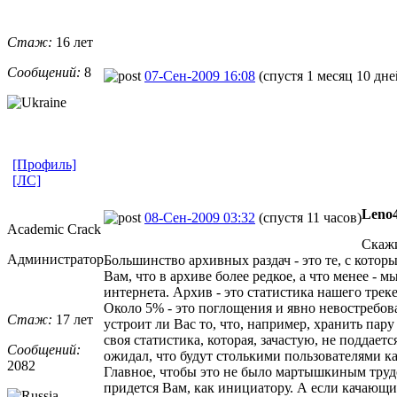
Стаж:
16 лет
Сообщений:
8
07-Сен-2009 16:08
(спустя 1 месяц 10 дне
[Профиль]
[ЛС]
Leno
08-Сен-2009 03:32
(спустя 11 часов)
Academic Crack
Скажи
Администратор
Большинство архивных раздач - это те, с кото
Вам, что в архиве более редкое, а что менее -
интернета. Архив - это статистика нашего треке
Около 5% - это поглощения и явно невостребов
Стаж:
17 лет
устроит ли Вас то, что, например, хранить пару
своя статистика, которая, зачастую, не подда
Сообщений:
ожидал, что будут столькими пользователями ка
2082
Главное, чтобы это не было мартышкиным трудом
придется Вам, как инициатору. А если качающих