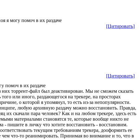
оя я могу помоч в их раздаче
[Цитировать]
[Цитировать]
гу помоч в их раздаче
з них торрент-файл был деактивирован. Мы не сможем сказать
 того или иного, раздающегося на трекере, на просторах
ричине, о которой я упомянул, то есть из-за непопулярности.
ринципе, любую архивную раздачу можно восстановить. Правда,
яц их скачали пара человек? Как и на любом трекере, здесь есть
емыми материалами становятся те, которые вообще никто не
а - пишите в личку что хотите восстановить - восстановим.
соответствовать текущим требованиям трекера, дооформить ее
е чем что-то реанимировать. Принимая во внимание и то, что в