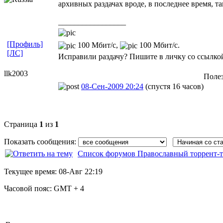
архивных раздачах вроде, в последнее время, т
_________________
[Профиль]
100 Мбит/с,
100 Мбит/с.
[ЛС]
Исправили раздачу? Пишите в личку со ссылкой
llk2003
Полез
08-Сен-2009 20:24
(спустя 16 часов)
Страница
1
из
1
Показать сообщения:
Список форумов Православный торрент-т
Текущее время:
08-Авг 22:19
Часовой пояс:
GMT + 4