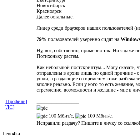
Новосибирск
Красноярск
Далее остальные.
Лидер среди браузеров наших пользователей (н
79%
пользователей уверенно сидят на
Window
Ну, вот, собственно, примерно так. Но я даже н
Потихоньку растем.
Как небольшой постскриптум... Могу сказать, ч
отправлены в архив лишь по одной причине - с
ушли, а раздающие со временем тоже разбежалис
вполне реально. Если у кого-то есть желание, м
стремление, возможности и желание - мне в лич
_________________
[Профиль]
[ЛС]
100 Мбит/с,
100 Мбит/с.
Исправили раздачу? Пишите в личку со ссылкой
Leno4ka