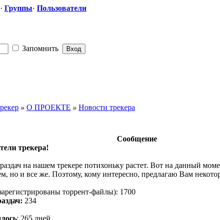
·
Группы
·
Пользователи
Запомнить
рекер
»
О ПРОЕКТЕ
»
Новости трекера
Сообщение
тели трекера!
раздач на нашем трекере потихоньку растет. Вот на данный моме
сем, но и все же. Поэтому, кому интересно, предлагаю Вам некото
 зарегистрированы торрент-файлы): 1700
аздач:
234
илось
: 265 дней