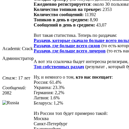
Ежедневно регистрируется
: около 30 пользов
Количество топиков на трекере:
2353
Количество сообщений:
11392
Топиков в день в среднем:
8,90
Сообщений в день в среднем:
43,07
Вот такая статистика. Теперь по раздачам:
Раздачи, которые скачало больше всего поль
Раздачи, где больше всего сидов
(то есть кото
Academic Crack
Раздачи, где больше всего личеров
(то есть н
Администратор
А вот эта ссылочка быдет интересна релизерам,
Топ собственных раздач
(результат , который 
Ну, и немного о том,
кто нас посещает
:
Стаж:
17 лет
Россия: 61.4%
Украина: 23.3%
Сообщений:
Германия: 2,2%
2082
Латвия: 1.6%
Беларусь: 1,2%
Из России топ будет примерно такой:
Москва
Санкт-Петербург
Екатеринбург