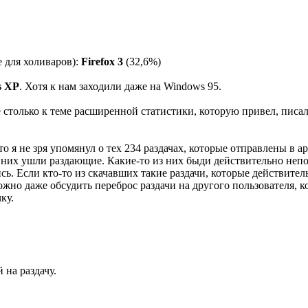
е для холиваров):
Firefox 3
(32,6%)
s XP
. Хотя к нам заходили даже на Windows 95.
е столько к теме расширенной статистики, которую привел, писал
то я не зря упомянул о тех 234 раздачах, которые отправлены в 
 них ушли раздающие. Какие-то из них быди действительно непо
ь. Если кто-то из скачавших такие раздачи, которые действитель
ожно даже обсудить переброс раздачи на другого пользователя, к
ку.
 на раздачу.