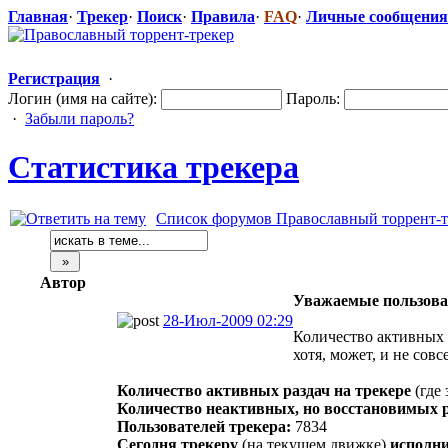
Главная
·
Трекер
·
Поиск
·
Правила
·
FAQ
·
Личные сообщения
Регистрация
·
Логин (имя на сайте):
Пароль:
·
Забыли пароль?
Статистика трекера
Список форумов Православный торрент-т
Автор
Уважаемые пользова
28-Июл-2009 02:29
Количество активных 
хотя, может, и не сов
Количество активных раздач на трекере
(где
Количество неактивных, но восстановимых р
Пользователей трекера:
7834
Сегодня трекеру
(на текущем движке)
исполн