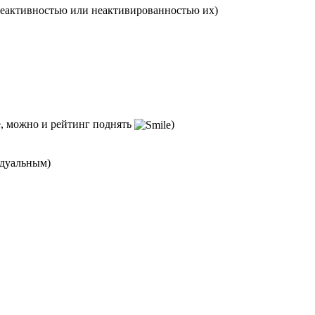
с неактивностью или неактивированностью их)
е, можно и рейтинг поднять
)
идуальным)