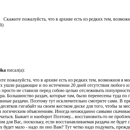
Скажите пожалуйста, что в архиве есть из редких тем, возможн
й)
4ka
писал(а):
те пожалуйста, что в архиве есть из редких тем, возможноя я мо
рых ушли раздающие и по истечении 20 дней отсутствия любого и
 мы просто не ставили перед собою целью отслеживать популрность
ра. Большинство раздач, которые там, были перенесены туда по п
анные раздачи. Поэтому тут исключительно смотрите сами. В п
 десятков гигабайт на своем жестком диске для того, чтобы за мес
ется логическим объяснениям. Иногда неожиданно самыми скачива
чаться. Бывает и наоборот Поэтому... восстановить-то не проблем
 для Вас, поскольку, если восстанавливаемая раздача не будет 
 будет мало - надо ли оно Вам? Тут четко надо подумать, прежд