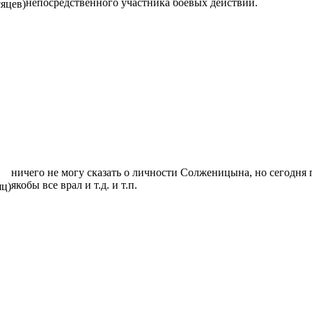
непосредственного участника боевых действий.
сяцев)
ничего не могу сказать о личности Солженицына, но сегодня 
якобы все врал и т.д. и т.п.
яц)