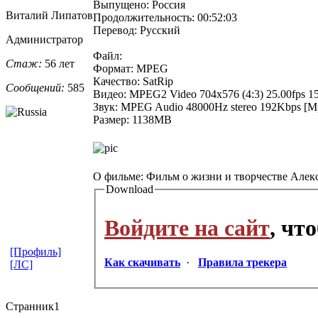
Выпущено: Россия
Виталий Липатов
Продолжительность: 00:52:03
Перевод: Русский
Администратор
Файл:
Стаж:
56 лет
Формат: MPEG
Качество: SatRip
Сообщений:
585
Видео: MPEG2 Video 704x576 (4:3) 25.00fps 1
Звук: MPEG Audio 48000Hz stereo 192Kbps [M
Размер: 1138MB
О фильме: Фильм о жизни и творчестве Але
Download
Войдите на сайт
, чт
[Профиль]
Как скачивать
·
Правила трекера
[ЛС]
Странник1