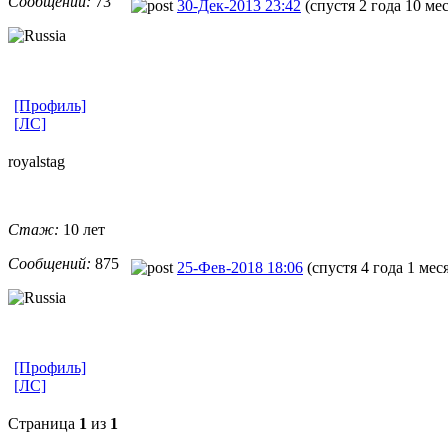
Сообщений:
73
30-Дек-2013 23:42
(спустя 2 года 10 ме
[Профиль]
[ЛС]
royalstag
Стаж:
10 лет
Сообщений:
875
25-Фев-2018 18:06
(спустя 4 года 1 мес
[Профиль]
[ЛС]
Страница
1
из
1