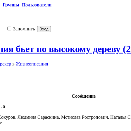
·
Группы
·
Пользователи
Запомнить
я бьет по высокому дереву (2
рекер
»
Жизнеописания
Сообщение
ный
 Сокуров, Людмила Сараскина, Мстислав Ростропович, Наталья
е