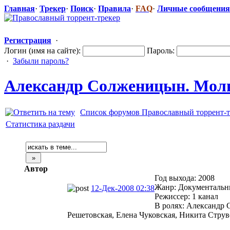
Главная
·
Трекер
·
Поиск
·
Правила
·
FAQ
·
Личные сообщения
Регистрация
·
Логин (имя на сайте):
Пароль:
·
Забыли пароль?
Александр Солженицын. Молни
Список форумов Православный торрент-т
Статистика раздачи
Автор
Год выхода: 2008
Жанр: Документаль
12-Дек-2008 02:38
Режиссер: 1 канал
В ролях: Александр
Решетовская, Елена Чуковская, Никита Струв