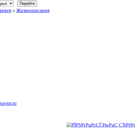
рекер
»
Жизнеописания
ravtor.ru