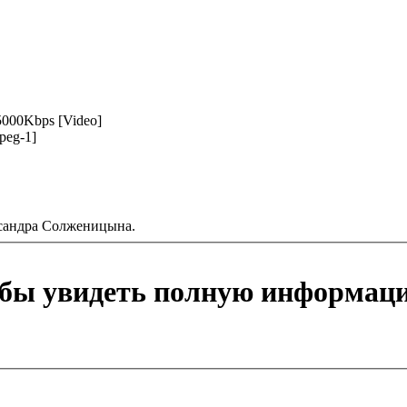
5000Kbps [Video]
peg-1]
ксандра Солженицына.
обы увидеть полную информац