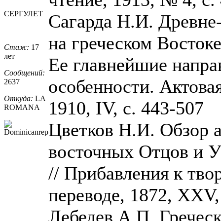
СЕРГУЛЕТ
Сагарда Н.И. Древне-
на греческом Востоке
Стаж:
17
лет
Ее главнейшие напра
Сообщений:
особенности. Актовая
2637
Откуда:
LA
1910, IV, с. 443-507
ROMANA
Цветков Н.И. Обзор 
восточных Отцов и У
// Прибавления к тв
переводе, 1872, XXV,
Лебедев А.П. Греческ