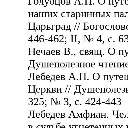
Голубцов А.П. О пут
наших старинных пал
Царьград // Богословс
446-462; II, № 4, с. 6
Нечаев В., свящ. О п
Душеполезное чтение, 
Лебедев А.П. О путе
Церкви // Душеполезно
325; № 3, с. 424-443
Лебедев Амфиан. Че
в судьбе угнетенных в