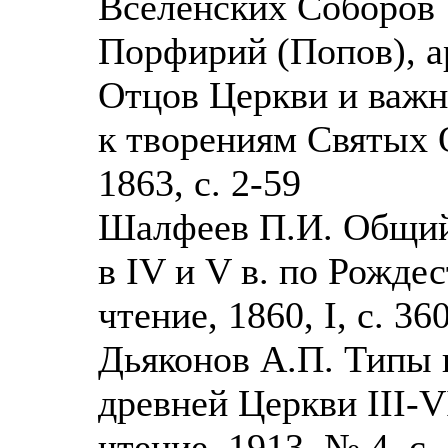
Вселенских Соборов
Порфирий (Попов), а
Отцов Церкви и важн
к творениям Святых О
1863, с. 2-59
Шалфеев П.И. Общий
в IV и V в. по Рожде
чтение, 1860, I, с. 36
Дьяконов А.П. Типы 
древней Церкви III-V
чтение, 1913, № 4, с.