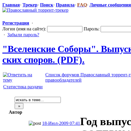
Главная
·
Трекер
·
Поиск
·
Правила
·
FAQ
·
Личные сообщения
Регистрация
·
Логин (имя на сайте):
Пароль:
·
Забыли пароль?
"Вселенс
​кие Соборы". Выпуск
ских споров. (PDF).
Список форумов Православный торрент-т
правообладателей
Статистика раздачи
Автор
Год выпу
18-Июл-2009 07:41