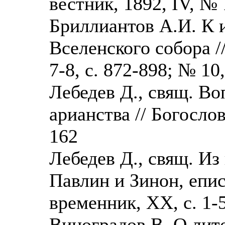
вестник, 1892, IV, № 
Бриллиантов А.И. К и
Вселенского собора /
7-8, с. 872-898; № 10
Лебедев Д., свящ. В
арианства // Богослов
162
Лебедев Д., свящ. Из
Павлин и Зинон, епи
временник, XX, с. 1-
Виноградов В. О лит