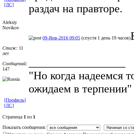
[ЛС]
раздач на правторе.
Aleksiy
Novikov
09-Янв-2016 09:05
(спустя 1 день 19 часов)
Стаж:
11
лет
_________________
Сообщений:
147
"Но когда надеемся то
ожидаем в терпении" 
[Профиль]
[ЛС]
Страница
1
из
1
Показать сообщения: