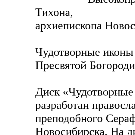
Тихона,
архиепископа Новос
Чудотворные иконы
Пресвятой Богород
Диск «Чудотворные
разработан правосл
преподобного Сераф
Новосибирска. На д