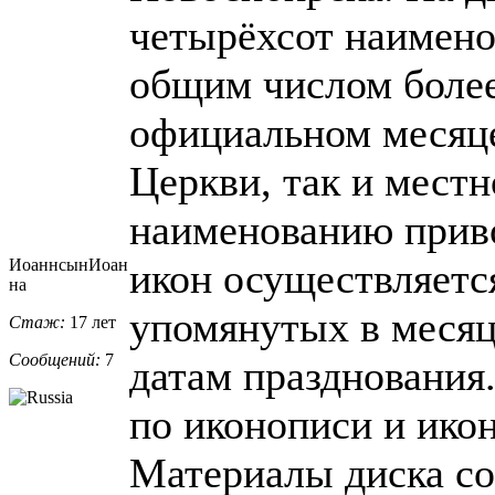
четырёхсот наимен
общим числом более
официальном месяц
Церкви, так и мест
наименованию приво
ИоаннсынИоан
икон осуществляется
на
упомянутых в месяц
Стаж:
17 лет
Сообщений:
7
датам празднования.
по иконописи и ико
Материалы диска со