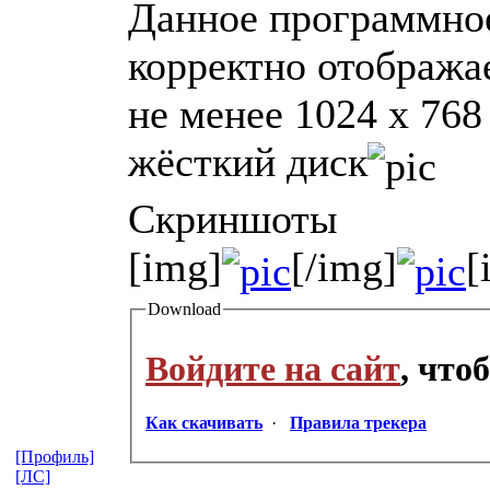
Данное программное
корректно отобража
не менее 1024 х 76
жёсткий диск
Скриншоты
[img]
[/img]
[
Download
Войдите на сайт
, что
Как скачивать
·
Правила трекера
[Профиль]
[ЛС]