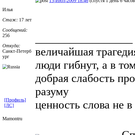
15-Июл-2009 18:46
(спустя 1 день 6 часов
Илья
Стаж:
17 лет
Сообщений:
_________________
256
Откуда:
величайшая трагедия
Санкт-Петерб
ург
люди гибнут, а в то
добрая слабость про
разуму
[Профиль]
ценность слова не в
[ЛС]
Mamontru
Сп