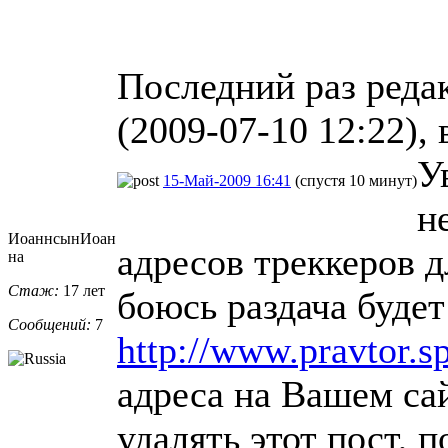
Последний раз реда
(2009-07-10 12:22), 
У
15-Май-2009 16:41
(спустя 10 минут)
н
ИоаннсынИоан
адресов треккеров д
на
Стаж:
17 лет
боюсь раздача будет
Сообщений:
7
http://www.pravtor.sp
адреса на Вашем са
удалять этот пост, 