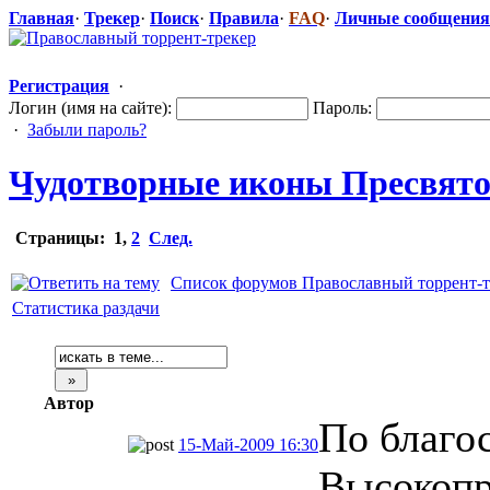
Главная
·
Трекер
·
Поиск
·
Правила
·
FAQ
·
Личные сообщения
Регистрация
·
Логин (имя на сайте):
Пароль:
·
Забыли пароль?
Чудотворные иконы Пресвят
Страницы:
1
,
2
След.
Список форумов Православный торрент-т
Статистика раздачи
Автор
По благо
15-Май-2009 16:30
Высокоп