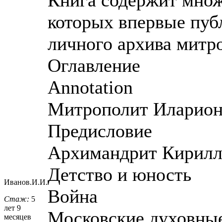
которых впервые пуб
личного архива митр
Оглавление
Annotation
Митрополит Иларион
Предисловие
Архимандрит Кирилл
Детство и юность
Иванов.И.И.
Война
Стаж:
5
лет 9
Московские духовны
месяцев