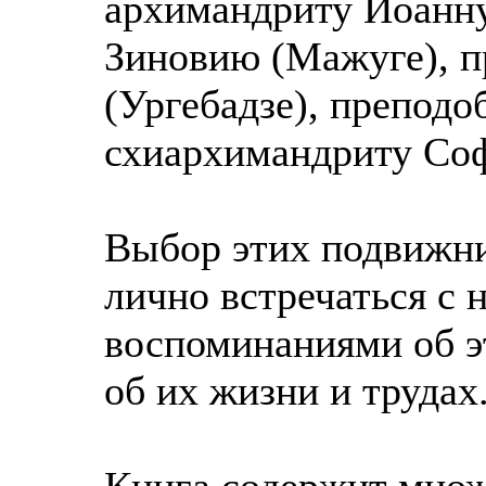
архимандриту Иоанну
Зиновию (Мажуге), 
(Ургебадзе), препод
схиархимандриту Соф
Выбор этих подвижни
лично встречаться с 
воспоминаниями об э
об их жизни и трудах
Книга содержит множ