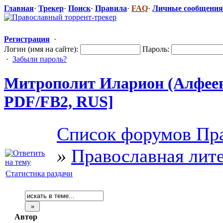
Главная
·
Трекер
·
Поиск
·
Правила
·
FAQ
·
Личные сообщения
Регистрация
·
Логин (имя на сайте):
Пароль:
·
Забыли пароль?
Митрополит Иларион (Алфеев)
PDF/FB2, RUS]
Список форумов Пра
»
Православная лит
Статистика раздачи
Автор