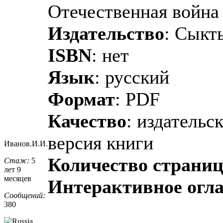
Отечественная война
Издательство
: Сыкт
ISBN
: нет
Язык
: русский
Формат
: PDF
Качество
: издательс
версия книги
Иванов.И.И.
Количество страни
Стаж:
5
лет 9
месяцев
Интерактивное огл
Сообщений:
380