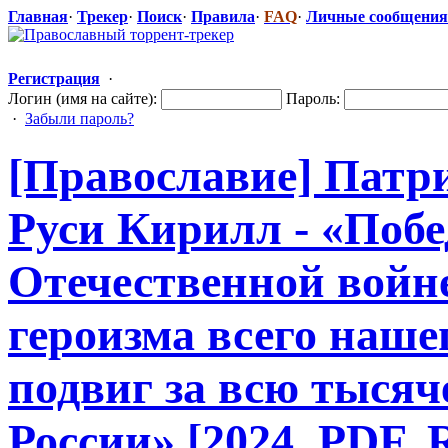
Главная
·
Трекер
·
Поиск
·
Правила
·
FAQ
·
Личные сообщения
Регистрация
·
Логин (имя на сайте):
Пароль:
·
Забыли пароль?
[Православие] Патр
Руси Кирилл - «Побе
Отечественно
​й войн
героизма всего наше
подвиг за всю тыся
России» [2024, PDF, 