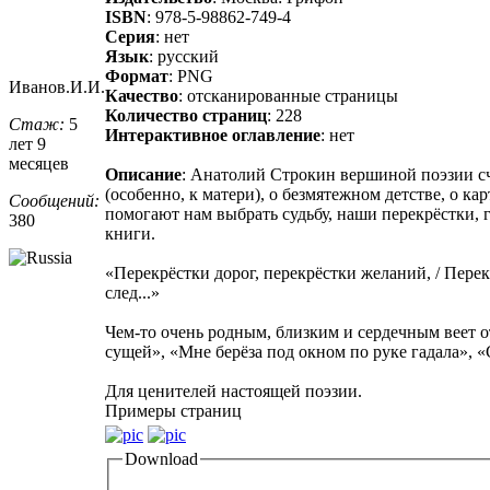
ISBN
: 978-5-98862-749-4
Серия
: нет
Язык
: русский
Формат
: PNG
Иванов.И.И.
Качество
: отсканированные страницы
Количество страниц
: 228
Стаж:
5
Интерактивное оглавление
: нет
лет 9
месяцев
Описание
: Анатолий Строкин вершиной поэзии сч
(особенно, к матери), о безмятежном детстве, о 
Сообщений:
помогают нам выбрать судьбу, наши перекрёстки, г
380
книги.
«Перекрёстки дорог, перекрёстки желаний, / Перекр
след...»
Чем-то очень родным, близким и сердечным веет о
сущей», «Мне берёза под окном по руке гадала», «
Для ценителей настоящей поэзии.
Примеры страниц
Download