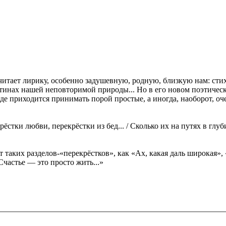
итает лирику, особенно задушевную, родную, близкую нам: стихи
картинах нашей неповторимой природы... Но в его новом поэтиче
де приходится принимать порой простые, а иногда, наоборот, оч
ёстки любви, перекрёстки из бед... / Сколько их на путях в глу
т таких разделов-«перекрёстков», как «Ах, какая даль широкая»
Счастье — это просто жить...»