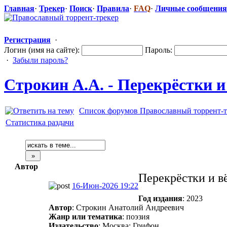
Главная
·
Трекер
·
Поиск
·
Правила
·
FAQ
·
Личные сообщения
Регистрация
·
Логин (имя на сайте):
Пароль:
·
Забыли пароль?
Строкин А.А. - Перекрёстки и
Список форумов Православный торрент-т
Статистика раздачи
Автор
Перекрёстки и в
16-Июн-2026 19:22
Год издания
: 2023
Автор
: Строкин Анатолий Андреевич
Жанр или тематика
: поэзия
Издательство
: Москва: Грифон