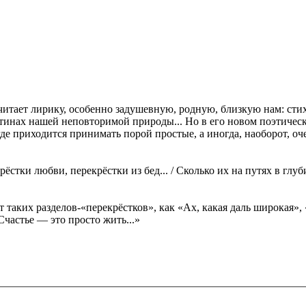
итает лирику, особенно задушевную, родную, близкую нам: стихи
картинах нашей неповторимой природы... Но в его новом поэтиче
де приходится принимать порой простые, а иногда, наоборот, оч
ёстки любви, перекрёстки из бед... / Сколько их на путях в глу
т таких разделов-«перекрёстков», как «Ах, какая даль широкая»
Счастье — это просто жить...»