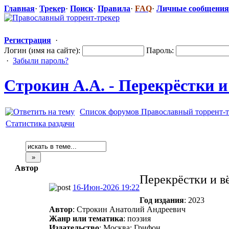
Главная
·
Трекер
·
Поиск
·
Правила
·
FAQ
·
Личные сообщения
Регистрация
·
Логин (имя на сайте):
Пароль:
·
Забыли пароль?
Строкин А.А. - Перекрёстки и
Список форумов Православный торрент-т
Статистика раздачи
Автор
Перекрёстки и в
16-Июн-2026 19:22
Год издания
: 2023
Автор
: Строкин Анатолий Андреевич
Жанр или тематика
: поэзия
Издательство
: Москва: Грифон