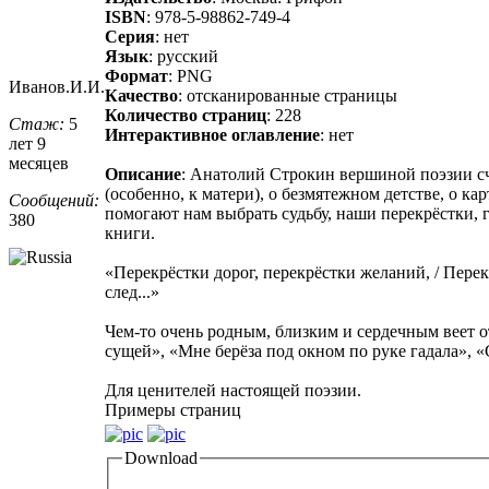
ISBN
: 978-5-98862-749-4
Серия
: нет
Язык
: русский
Формат
: PNG
Иванов.И.И.
Качество
: отсканированные страницы
Количество страниц
: 228
Стаж:
5
Интерактивное оглавление
: нет
лет 9
месяцев
Описание
: Анатолий Строкин вершиной поэзии сч
(особенно, к матери), о безмятежном детстве, о 
Сообщений:
помогают нам выбрать судьбу, наши перекрёстки, г
380
книги.
«Перекрёстки дорог, перекрёстки желаний, / Перекр
след...»
Чем-то очень родным, близким и сердечным веет о
сущей», «Мне берёза под окном по руке гадала», «
Для ценителей настоящей поэзии.
Примеры страниц
Download