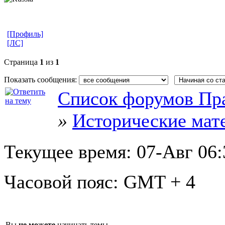
[Профиль]
[ЛС]
Страница
1
из
1
Показать сообщения:
Список форумов Пра
»
Исторические мат
Текущее время:
07-Авг 06:
Часовой пояс:
GMT + 4
Вы
не можете
начинать темы