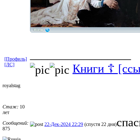
_________________
[Профиль]
[ЛС]
Книги ☦ [ссы
royalstag
Стаж:
10
лет
спас
Сообщений:
22-Дек-2024 22:29
(спустя 22 дня)
875