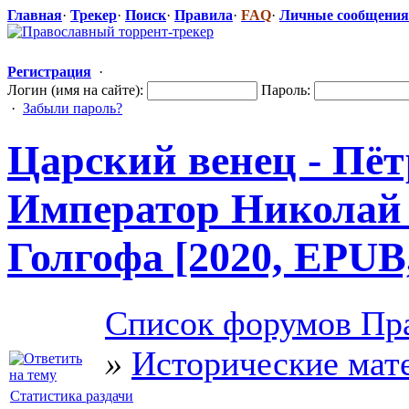
Главная
·
Трекер
·
Поиск
·
Правила
·
FAQ
·
Личные сообщения
Регистрация
·
Логин (имя на сайте):
Пароль:
·
Забыли пароль?
Царский венец - Пёт
Император Николай 
Голгофа [2020, EPUB
Список форумов Пра
»
Исторические мат
Статистика раздачи