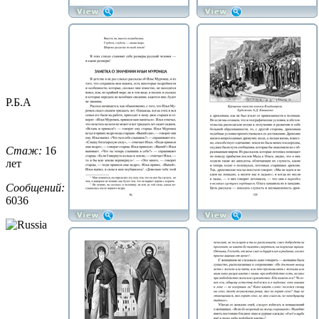
Р.Б.А
Стаж:
16
лет
Сообщений:
6036