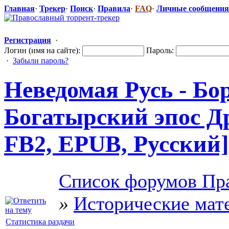
Главная
·
Трекер
·
Поиск
·
Правила
·
FAQ
·
Личные сообщения
Регистрация
·
Логин (имя на сайте):
Пароль:
·
Забыли пароль?
Неведомая Русь - Боро
Богатырский эпос Др
FB2, EPUB, Русский]
Список форумов Пра
»
Исторические мат
Статистика раздачи