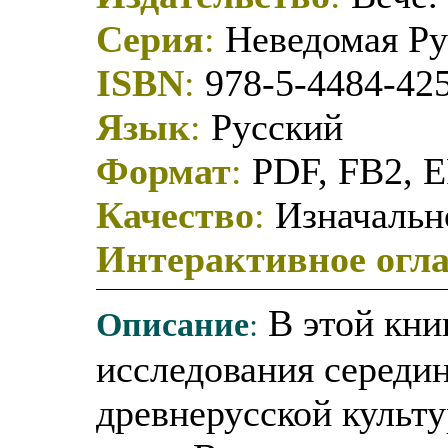
Серия
:
Неведомая Ру
ISBN
:
978-5-4484-42
Язык
:
Русский
Формат
:
PDF, FB2, 
Качество
:
Изначально
Интерактивное огл
Описание
:
В этой кни
исследования середи
древнерусской культ