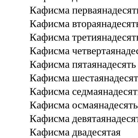
Кафисма перваянадесят
Кафисма втораянадесят
Кафисма третиянадесят
Кафисма четвертаянаде
Кафисма пятаянадесять
Кафисма шестаянадеся
Кафисма седмаянадесят
Кафисма осмаянадесять
Кафисма девятаянадеся
Кафисма двадесятая