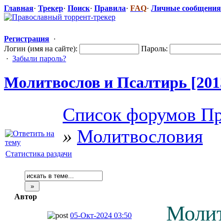
Главная
·
Трекер
·
Поиск
·
Правила
·
FAQ
·
Личные сообщения
Регистрация
·
Логин (имя на сайте):
Пароль:
·
Забыли пароль?
Молитвослов и Псалтирь [201
Список форумов Пр
»
Молитвословия
Статистика раздачи
Автор
Молит
05-Окт-2024 03:50