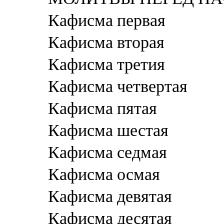
Кафисма первая
Кафисма вторая
Кафисма третия
Кафисма четвертая
Кафисма пятая
Кафисма шестая
Кафисма седмая
Кафисма осмая
Кафисма девятая
Кафисма десятая