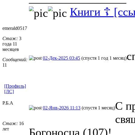
Книги ☦ [ссы
emerald0517
Стаж:
3
года 11
месяцев
с
02-Дек-2025 03:45
(спустя 1 год 1 месяц)
Сообщений:
11
[Профиль]
[ЛС]
С п
Р.Б.А
02-Янв-2026 11:13
(спустя 1 месяц)
свя
Стаж:
16
Богоносца (107)!
лет