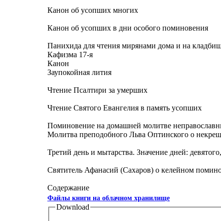
Канон об усопших многих
Канон об усопших в дни особого поминовения
Панихида для чтения мирянами дома и на кладби
Кафизма 17-я
Канон
Заупокойная лития
Чтение Псалтири за умерших
Чтение Святого Евангелия в память усопших
Поминовение на домашней молитве неправослав
Молитва преподобного Льва Оптинского о некрещ
Третий день и мытарства. Значение дней: девятого
Святитель Афанасий (Сахаров) о келейном помин
Содержание
Файлы книги на облачном хранилище
Download