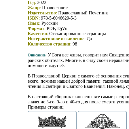
Год
:
2022
Жанр
:
Православие
Издательство
:
Православный Печатник
ISBN
:
978-5-6046629-5-3
Язык
:
Русский
Формат
:
PDF, DjVu
Качество
:
Отсканированные страницы
Интерактивное оглавление
:
Да
Количество страниц
:
98
Описание
:
У Бога все живы, говорит нам Священное
райских обителях. Многие, в силу своей неракая
помощи и ждут её.
В Православной Церкви с самого её основания сущ
всего, помимо нашей доброй памяти, таковой явл
чтения Псалтири и Святого Евангелия. Наконец, 
В настоящий сборник включены все самые распро
значение 3-го, 9-го и 40-го дня после смерти усопш
Примеры страниц