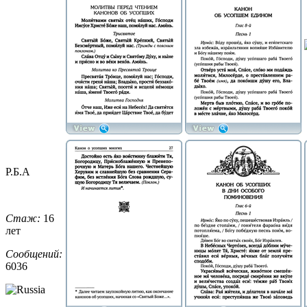
Р.Б.А
Стаж:
16
лет
Сообщений:
6036