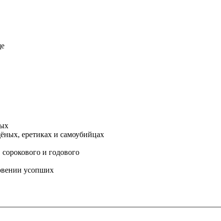
ще
ных
ёных, еретиках и самоубийцах
, сорокового и годового
овении усопших