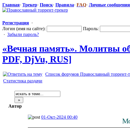
Главная
·
Трекер
·
Поиск
·
Правила
·
FAQ
·
Личные сообщения
Регистрация
·
Логин (имя на сайте):
Пароль:
·
Забыли пароль?
«Вечная память». Молитвы об 
PDF, DjVu, RUS]
Список форумов Православный торрент-т
Статистика раздачи
Автор
01-Окт-2024 00:40
Мо