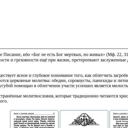
 Писание, ибо «Бог не есть Бог мертвых, но живых» (Мф. 22, 3
нности и греховности ещё при жизни, претерпевают заслуженные
ествует ясное и глубокое понимание того, как облегчить загро
яются церковные молитвы: обедни, сорокоусты, панихиды и лит
сугубой помощью в облегчении участи усопших является милосты
странённые молитвословия, которые традиционно читаются хрис
его.